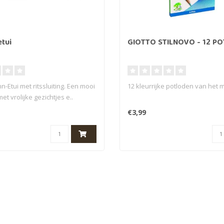
tui
GIOTTO STILNOVO - 12 P
-Etui met ritssluiting. Een mooi
12 kleurrijke potloden van het m
et vrolijke gezichtjes e..
€3,99