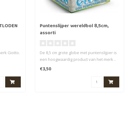
OTLODEN
Puntenslijper wereldbol 8,5cm,
assorti
erk Giotto.
De 8,5 cm grote globe met puntenslijper is
een hoogwaardig product van het merk ..
€3,50