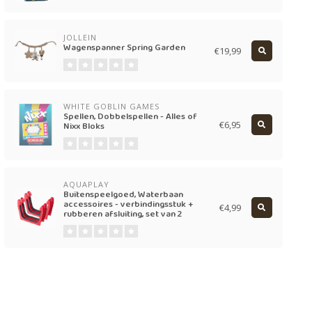
JOLLEIN
Wagenspanner Spring Garden
€19,99
WHITE GOBLIN GAMES
Spellen, Dobbelspellen - Alles of
€6,95
Nixx Bloks
AQUAPLAY
Buitenspeelgoed, Waterbaan
accessoires - verbindingsstuk +
€4,99
rubberen afsluiting, set van 2