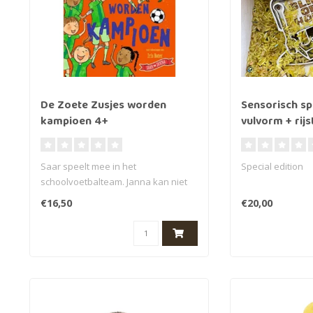
De Zoete Zusjes worden
Sensorisch sp
kampioen 4+
vulvorm + rijs
Saar speelt mee in het
Special edition
schoolvoetbalteam. Janna kan niet
wachten om haar aan te ..
Zo trots ben ik op
€16,50
€20,00
gemaakt in same