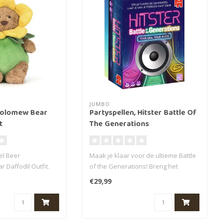
JUMBO
tholomew Bear
Partyspellen, Hitster Battle Of
t
The Generations
el Beer
Maak je klaar voor de ultieme Battle
 Daffodil Outfit.
of the Generations! Breng het
ginele..
ultieme party..
€29,99