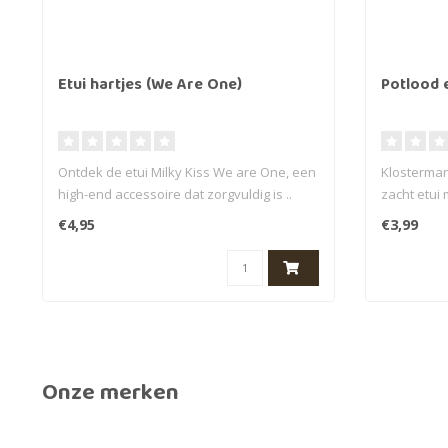
Etui hartjes (We Are One)
Potlood e
Ontdek de etui Milky Kiss We are One, een
Klostermann
high-end accessoire dat zorgvuldig is ..
zacht etui m
€4,95
€3,99
Onze merken