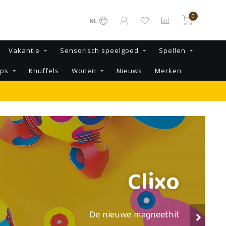
0
NL
Vakantie
Sensorisch speelgoed
Spellen
ips
Knuffels
Wonen
Nieuws
Merken
Clixo
De nieuwe magneethit