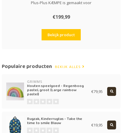
Plus-Plus KÆMPE is gemaakt voor
€199,99
Bekijk product
Populaire producten
BEKIJK ALLES
GRIMMS
Houten speelgoed - Regenboog
pastel, groot (Large rainbow
€79,95
pastel)
Rugzak, Kinderrugtas - Take the
time to smile Blauw
€19,95