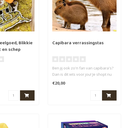
eelgoed, Blikkie
Capibara verrassingstas
t en schep
Ben jij ook zo'n fan van capibara's?
Dan is dit iets voor jou! Je shopt nu
 dit super toffe set,
bij o..
€20,00
nwerki..