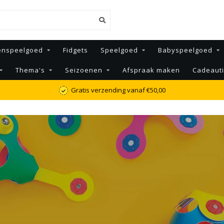
enspeelgoed
Fidgets
Speelgoed
Babyspeelgoed
Thema's
Seizoenen
Afspraak maken
Cadeaut
Uniek assortiment