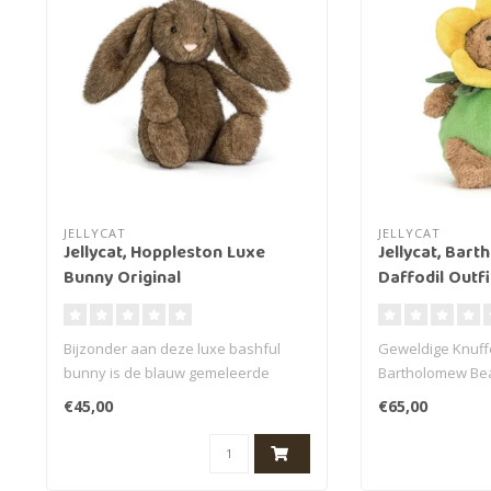
JELLYCAT
JELLYCAT
Jellycat, Hoppleston Luxe
Jellycat, Bar
Bunny Original
Daffodil Outfi
Bijzonder aan deze luxe bashful
Geweldige Knuff
bunny is de blauw gemeleerde
Bartholomew Bear
vacht. Zo'n mooie b..
Een prachtige ori
€45,00
€65,00