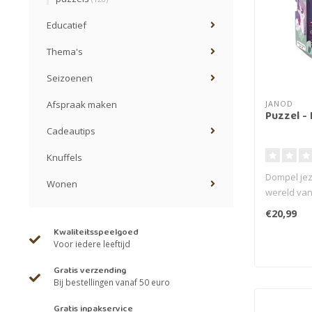
Educatief
Thema's
Seizoenen
JANOD
Afspraak maken
Puzzel -
Cadeautips
Knuffels
Dompel jez
Wonen
wereld va
karton..
€20,99
Kwaliteitsspeelgoed
Voor iedere leeftijd
Gratis verzending
Bij bestellingen vanaf 50 euro
Gratis inpakservice