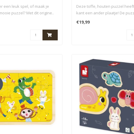
er een leuk spel, of maak je
Deze toffe, houten puzzel heef
mooie puzzel? Met dit origine..
kant een ander plaatje! De puzz
€19,99