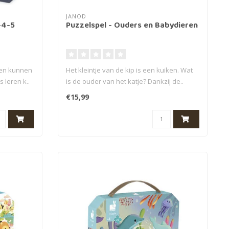
JANOD
-4-5
Puzzelspel - Ouders en Babydieren
den kunnen
Het kleintje van de kip is een kuiken. Wat
 leren k..
is de ouder van het katje? Dankzij de..
€15,99