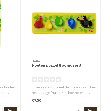
HABA
Houten puzzel Boomgaard
eze houten
In welke volgorde eet de brutale raaf Theo
er na..
het sappige fruit op? En hoe heten de..
€7,50