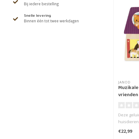
Bij iedere bestelling
Snelle levering
Binnen één tot twee werkdagen
JANOD
Muzikale 
vrienden
Deze gelui
huisdieren 
herkennen 
€22,99