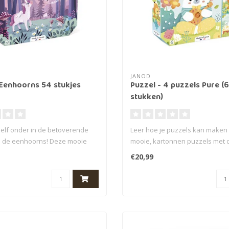
JANOD
 Eenhoorns 54 stukjes
Puzzel - 4 puzzels Pure (
stukken)
elf onder in de betoverende
Leer hoe je puzzels kan maken
n de eenhoorns! Deze mooie
mooie, kartonnen puzzels met di
€20,99