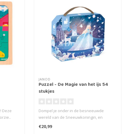
JANOD
Puzzel - De Magie van het ijs 54
stukjes
ip! Deze
Dompel je onder in de besneeuwde
orzie..
wereld van de Sneeuwkoningin, en
ontwikkel je g..
€20,99