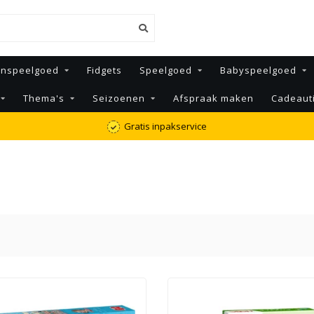
enspeelgoed
Fidgets
Speelgoed
Babyspeelgoed
Thema's
Seizoenen
Afspraak maken
Cadeaut
Gratis inpakservice