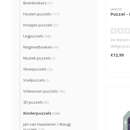
Breinbrekers
(47)
JANOD
Puzzel -
Houten puzzels
(111)
Knopjes puzzels
(27)
Legpuzzels
(348)
De dieren 
delige puz
Magneetboeken
(44)
€12,99
Muziek puzzels
(3)
Vloerpuzzels
(26)
Voelpuzzels
(5)
Volwassen puzzels
(180)
3D-puzzels
(85)
Kinderpuzzels
(124)
Jan van Haasteren / Wasgij
puzzels
(128)