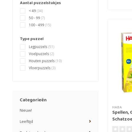
Aantal puzzelstukjes
< 49
(34)
50 - 99
(7)
100 - 499
(15)
Type puzzel
Legpuzzels
(51)
Voelpuzzels
(2)
Houten puzzels
(10)
Vloerpuzzels
(3)
Categorieën
HABA
Nieuw!
Spellen,
Schatzoe
Leeftijd