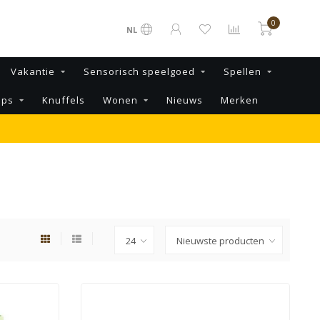
0
NL
Vakantie
Sensorisch speelgoed
Spellen
ips
Knuffels
Wonen
Nieuws
Merken