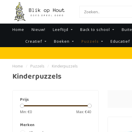
Home
Nieuw!
Leeftijd
Back to school
Buit
Creatief
Boeken
Puzzels
Educatief
Home
/
Puzzels
/
Kinderpuzzels
Kinderpuzzels
Prijs
Min: €
0
Max: €
40
Merken