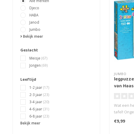
Alle merken
Djeco
HABA
Janod
Jumbo
Bekijk meer
Geslacht
Meisje
(67)
Jongen
(69)
JUMBO
legpuzzel
Leeftijd
van Haast
1-2 jaar
(17)
2-3 jaar
(23)
3-4 jaar
(20)
Wat een he
4-6 jaar
(31)
tafel! Onge
6-8 jaar
(23)
mak..
€9,99
Bekijk meer