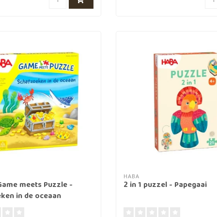
HABA
 Game meets Puzzle -
2 in 1 puzzel - Papegaai
ken in de oceaan