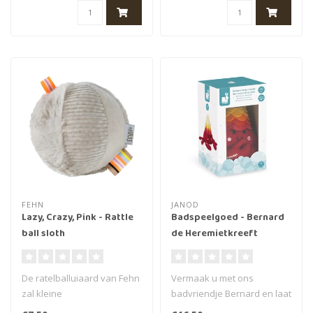
FEHN
JANOD
Lazy, Crazy, Pink - Rattle
Badspeelgoed - Bernard
ball sloth
de Heremietkreeft
De ratelballuiaard van Fehn
Vermaak u met ons
zal kleine
badvriendje Bernard en laat
ontdekkingsreizigers vanaf
uw kind zichzelf wassen!