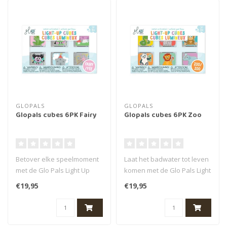
GLOPALS
GLOPALS
Glopals cubes 6PK Fairy
Glopals cubes 6PK Zoo
Betover elke speelmoment
Laat het badwater tot leven
met de Glo Pals Light Up
komen met de Glo Pals Light
Cubes Sprookjes (6st) – een
Up Cubes Dierentuin (6st..
€19,95
€19,95
..