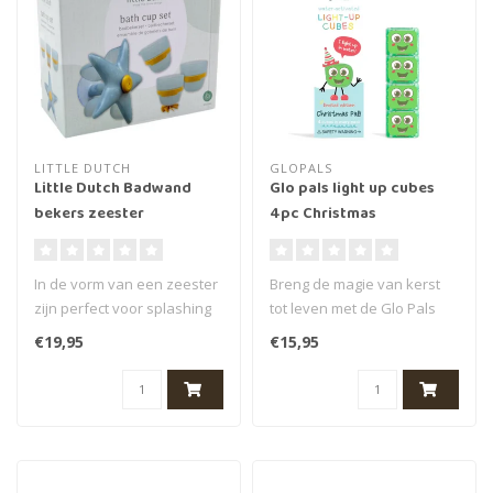
LITTLE DUTCH
GLOPALS
Little Dutch Badwand
Glo pals light up cubes
bekers zeester
4pc Christmas
In de vorm van een zeester
Breng de magie van kerst
zijn perfect voor splashing
tot leven met de Glo Pals
plezier tijdens het badde..
lichtgevende blokjes – Kers..
€19,95
€15,95