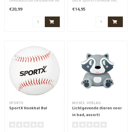
zeebadcircuit bestaande uit
deze SportX honkbal set,
3 glijbanen (aan de wand te
bestaande uit een knuppel
€20,99
€14,95
bevestig..
en ..
SPORTX
MOSES. VERLAG
SportX Honkbal Bal
Lichtgevende dieren voor
in bad, assorti