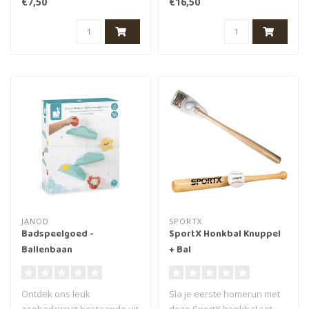
€7,50
€16,50
de geboorte be..
Perfect g..
JANOD
SPORTX
Badspeelgoed -
SportX Honkbal Knuppel
Ballenbaan
+ Bal
Ontdek ons leuk
Sla je eerste homerun met