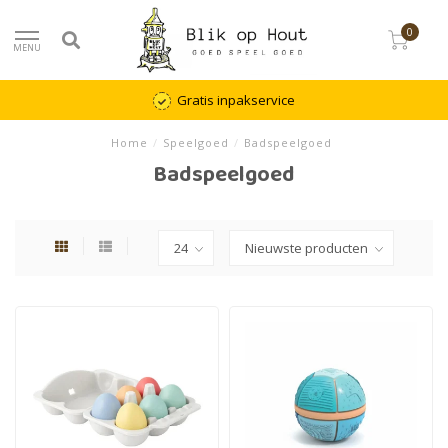
0
MENU
Gratis inpakservice
Home
/
Speelgoed
/
Badspeelgoed
Badspeelgoed