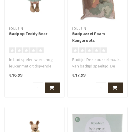
JOLLEIN
JOLLEIN
Badpop Teddy Bear
Badpuzzel Foam
Kangaroots
In bad spelen wordt nog
Badtijd! Deze puzzel maakt
leuker met dit drijvende
van badtijd speeltijd. De
Teddy Bear badpopje! Dit
zachte foam stukken
€16,99
€17,99
drijve..
blijven..