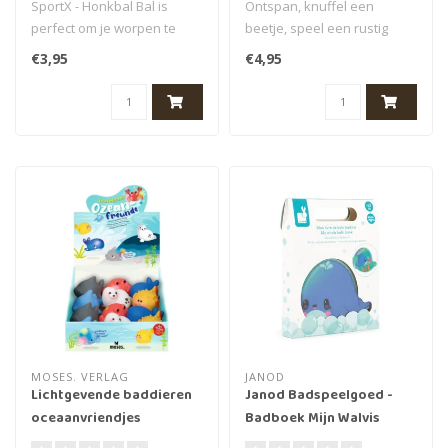
SportX - Honkbal Bal is
Ontspan, knuffel een
perfect om je worpen te
beetje, speel een rustig
oefenen en je
spelletje en natuurlijk een
€3,95
€4,95
honkbalvaardighede..
verhaa..
MOSES. VERLAG
JANOD
Lichtgevende baddieren
Janod Badspeelgoed -
oceaanvriendjes
Badboek Mijn Walvis