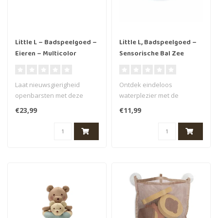
Little L – Badspeelgoed –
Little L, Badspeelgoed –
Eieren – Multicolor
Sensorische Bal Zee
Laat nieuwsgierigheid
Ontdek eindeloos
openbarsten met deze
waterplezier met de
vrolijke set badeieren. Elk ei
sensorische badballen van
€23,99
€11,99
verber..
Little L, geïnsp..