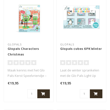
GLOPALS
GLOPALS
Glopals Characters
Glopals cubes 6PK Winter
Christmas
Maak kennis met het Glo
Laat de winter sprankelen
Pals Kerst Speelvriendje –
met de Glo Pals Light Up
het vrolijkste lichtpuntje ..
Cubes Winter (6st) – een li..
€19,95
€19,95