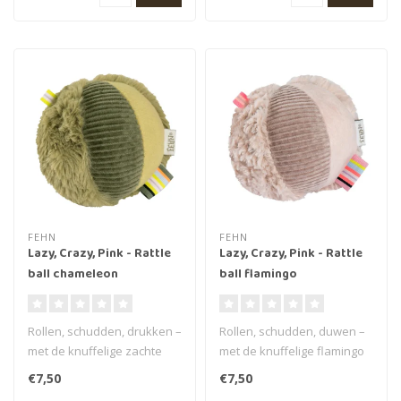
FEHN
FEHN
Lazy, Crazy, Pink - Rattle
Lazy, Crazy, Pink - Rattle
ball chameleon
ball flamingo
Rollen, schudden, drukken –
Rollen, schudden, duwen –
met de knuffelige zachte
met de knuffelige flamingo
kameleon bal uit de Lazy,..
softbal uit de Lazy, Craz..
€7,50
€7,50