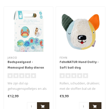
JANOD
FEHN
Badspeelgoed -
fehnNATUR Hund Dotty -
Memospel Baby dieren
Soft ball dog
We zijn dol op
Rollen, schudden, drukken;
geheugenspelletjes en als
met de stoffen bal uit de
je ze in bad kunt spelen,
fehnNATUR collectie leert d..
€12,99
€9,99
wordt het nog..