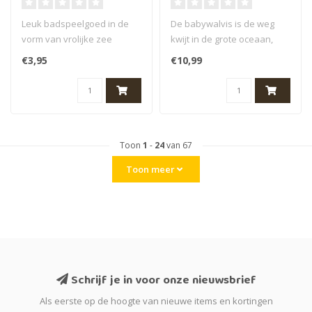
Leuk badspeelgoed in de
De babywalvis is de weg
vorm van vrolijke zee
kwijt in de grote oceaan,
dieren, een zeehond,
help hem zijn moeder te
€3,95
€10,99
dolfijn, haai..
vinden..
Toon
1
-
24
van 67
Toon meer
Schrijf je in voor onze nieuwsbrief
Als eerste op de hoogte van nieuwe items en kortingen