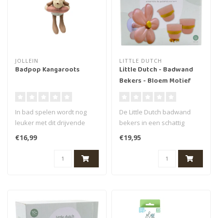
JOLLEIN
LITTLE DUTCH
Badpop Kangaroots
Little Dutch - Badwand
Bekers - Bloem Motief
In bad spelen wordt nog
De Little Dutch badwand
leuker met dit drijvende
bekers in een schattig
badpopje! Dit drijvende
bloem motief zijn perfect
€16,99
€19,95
badpopj..
voor he..