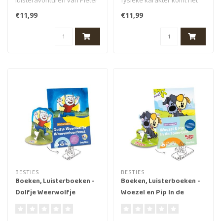
luisteravonturen van Pieter
fysieke karakter komt het
Konijn en zijn vriendjes
verhaal van WaWa de
€11,99
€11,99
Hakketak..
Wonde..
BESTIES
BESTIES
Boeken, Luisterboeken -
Boeken, Luisterboeken -
Dolfje Weerwolfje
Woezel en Pip In de
Weerwolvenfeest, 7+ (55
tovertuin, 3+ (50 min.)
min.)