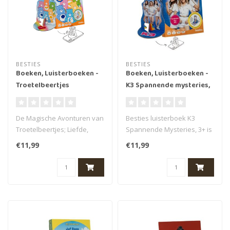
BESTIES
BESTIES
Boeken, Luisterboeken -
Boeken, Luisterboeken -
Troetelbeertjes
K3 Spannende mysteries,
3+ (30 min.)
De Magische Avonturen van
Besties luisterboek K3
Troetelbeertjes; Liefde,
Spannende Mysteries, 3+ is
Vriendschap en Avontuur is
een luisterverhaal van het
€11,99
€11,99
ee..
mer..