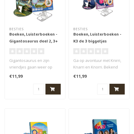
BESTIES
BESTIES
Boeken, Luisterboeken -
Boeken, Luisterboeken -
Gigantosaurus deel 2, 3+
K3 de 3 biggetjes
(51 min.)
Gigantosaurus en zijn
Ga op avontuur met Knirri,
vriendjes gaan weer op
Knarri en Knorri. Bekend
avontuur. In dit deel heb je
van de huidige theatertour
€11,99
€11,99
weer n..
v..