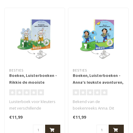
BESTIES
BESTIES
Boeken, Luisterboeken -
Boeken, Luisterboeken -
Rikkie de mooiste
Anna's leukste avonturen,
luisterverhalen, 3+ (45
3+ (43 min.)
min.)
Luisterboek voor kleuters
Bekend van de
met verschillende
boekenreeks Anna. Dit
luisterverhalen van Rikkie.
luisterboek van Besties
€11,99
€11,99
Geschikt..
bevat de leukste avo..