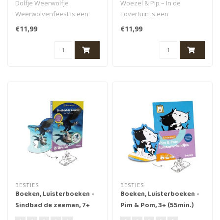
Dolfje Weerwolfje
Woezel & Pip – In de
Weerwolvenfeest is een
Tovertuin is een
spannend luisterboek voor
luisterverhaal voor
€11,99
€11,99
kinderen met ..
kinderen van 3 jaar ..
BESTIES
BESTIES
Boeken, Luisterboeken -
Boeken, Luisterboeken -
Sindbad de zeeman, 7+
Pim & Pom, 3+ (55min.)
(95 min.)