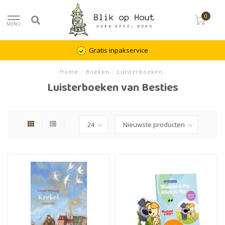
0
MENU
Gratis inpakservice
Home
/
Boeken
/
Luisterboeken
Luisterboeken van Besties