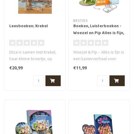
BESTIES
Leesboeken; Krekel
Boeken, Luisterboeken -
Woezel en Pip Alles is fijn,
3+ (40 min.)
Eliza is samen met Krekel,
Woezel & Pip – Alles is fijn is
haar kleine broertje, op
een luisterverhaal voor
zoek naar haar vijf broers. ..
kinderen van 3 jaar en..
€20,99
€11,99