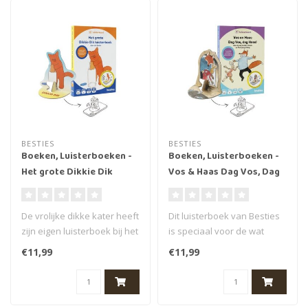
BESTIES
BESTIES
Boeken, Luisterboeken -
Boeken, Luisterboeken -
Het grote Dikkie Dik
Vos & Haas Dag Vos, Dag
luisterboek, 1+ (69 min.)
Haas!, 7+ (39 min.)
De vrolijke dikke kater heeft
Dit luisterboek van Besties
zijn eigen luisterboek bij het
is speciaal voor de wat
merk Besties. Speci..
oudere kinderen. Een
€11,99
€11,99
verhaal..