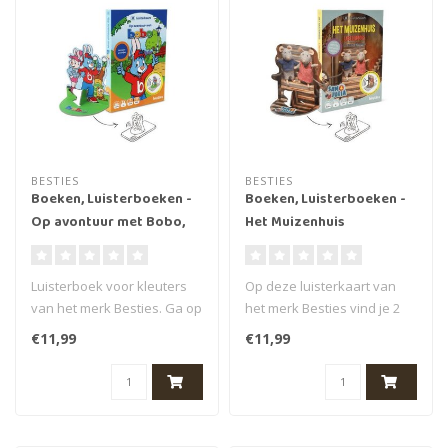
BESTIES
BESTIES
Boeken, Luisterboeken -
Boeken, Luisterboeken -
Op avontuur met Bobo,
Het Muizenhuis
3+ (44 min.)
luisterboek, 4+ (64 min.)
Luisterboek voor kleuters
Op deze luisterkaart van
van het merk Besties. Ga op
het merk Besties vind je 2
avontuur met Bobo met dit ..
verhalen van het
€11,99
€11,99
Muizenhuis...