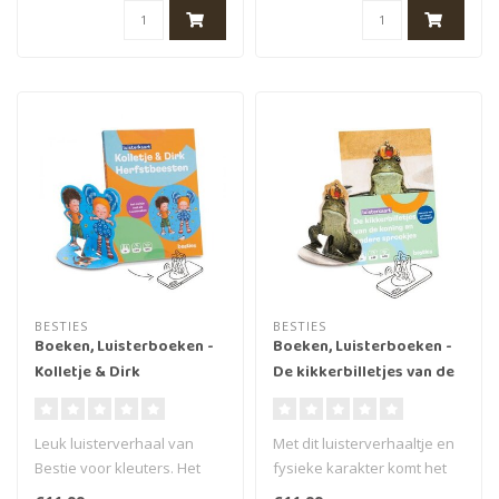
BESTIES
BESTIES
Boeken, Luisterboeken -
Boeken, Luisterboeken -
Kolletje & Dirk
De kikkerbilletjes van de
Herfstbeesten, 4+ (60
koning (en extra
min.)
sprookjes), 3+ (62 min.)
Leuk luisterverhaal van
Met dit luisterverhaaltje en
Bestie voor kleuters. Het
fysieke karakter komt het
bekende verhaal van
verhaal van de Kikkerbill..