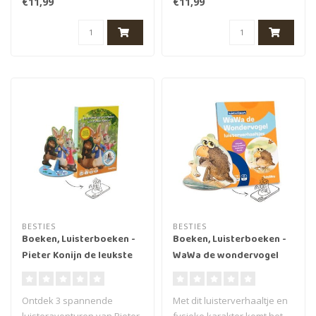
€11,99
€11,99
Kolletje &..
BESTIES
BESTIES
Boeken, Luisterboeken -
Boeken, Luisterboeken -
Pieter Konijn de leukste
WaWa de wondervogel
luisterverhalen, 4+ (42
luisterverhaaltjes, 6+ (40
min.)
min.)
Ontdek 3 spannende
Met dit luisterverhaaltje en