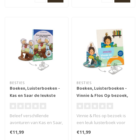
BESTIES
BESTIES
Boeken, Luisterboeken -
Boeken, Luisterboeken -
Kas en Saar de leukste
Vinnie & Flos Op bezoek,
luisterverhalen, 3+ (49
3+ (55 min.)
min.)
Beleef verschillende
Vinnie & Flos op bezoek is
avonturen van Kas en Saar,
een leuk luisterboek voor
van de bekende
kinderen van het merk
€11,99
€11,99
boekenreeks, met ..
Besti..