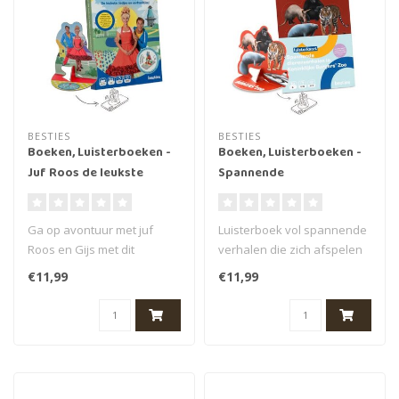
BESTIES
BESTIES
Boeken, Luisterboeken -
Boeken, Luisterboeken -
Juf Roos de leukste
Spannende
liedjes en verhalen, 3+
dierenverhalen in
(50min.)
Koninklijke Burgers'Zoo,
Ga op avontuur met juf
Luisterboek vol spannende
6+ (31 min.)
Roos en Gijs met dit
verhalen die zich afspelen
luisterboek van Besties. Juf
in de dierentuin van
€11,99
€11,99
Roos de..
Konink..