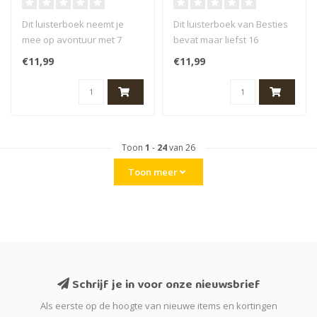
Dit luisterboek neemt je
Dit luisterboek van Besties
mee op avontuur met 7
bevat maar liefst 16
luisterverhalen over
avonturen van de vrolijke,
€11,99
€11,99
Sindbad de Z..
onde..
Toon
1
-
24
van 26
Toon meer
Schrijf je in voor onze nieuwsbrief
Als eerste op de hoogte van nieuwe items en kortingen