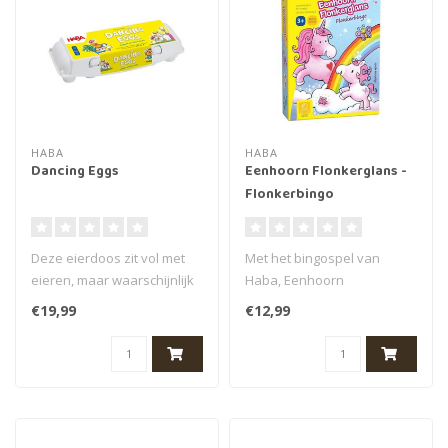
HABA
HABA
Dancing Eggs
Eenhoorn Flonkerglans -
Flonkerbingo
Deze eierdoos zit vol met
Met het bingospel van
eieren, maar waarschijnlijk
Haba, Eenhoorn
niet de soort die jij gewe..
Flonkerglans Flonkerbingo,
€19,99
€12,99
beleef je magisc..