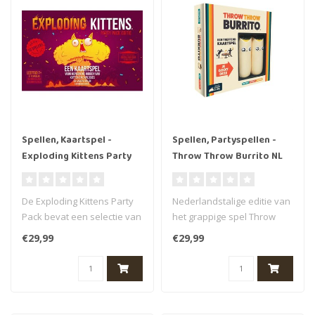
Spellen, Kaartspel -
Spellen, Partyspellen -
Exploding Kittens Party
Throw Throw Burrito NL
Pack NL
De Exploding Kittens Party
Nederlandstalige editie van
Pack bevat een selectie van
het grappige spel Throw
(vernieuwde) kaarten uit ..
Throw Burrito - van de
€29,99
€29,99
maker..