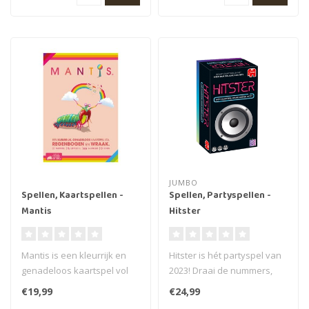
JUMBO
Spellen, Kaartspellen -
Spellen, Partyspellen -
Mantis
Hitster
Mantis is een kleurrijk en
Hitster is hét partyspel van
genadeloos kaartspel vol
2023! Draai de nummers,
regenbogen en wraak, van
raad en win! Een
€19,99
€24,99
de ..
muziekaal..