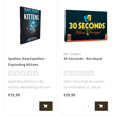
999 GAMES
Spellen, Kaartspellen -
30 Seconds - Bordspel
Exploding Kittens
uitbreiding: Imploding
Kittens NL
Imploding Kittens is de
SNEL! Omschrijf de namen
eerste uitbreidingsset voor
op het kaartje zo, dat je
Exploding Kittens, het
teamgenoten er zoveel
€15,99
€39,99
veelb..
mogelij..