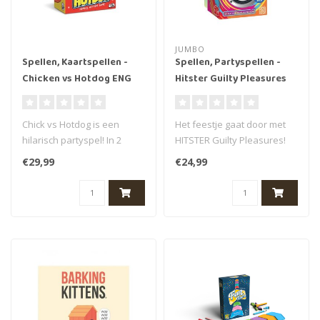
JUMBO
Spellen, Kaartspellen -
Spellen, Partyspellen -
Chicken vs Hotdog ENG
Hitster Guilty Pleasures
Chick vs Hotdog is een
Het feestje gaat door met
hilarisch partyspel! In 2
HITSTER Guilty Pleasures!
teams of 1-tegen1: Chicken
Hét party spel van 2023
€29,99
€24,99
of H..
kom..