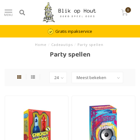
0
MENU
Gratis inpakservice
Home
/
Cadeautips
/
Party spellen
Party spellen