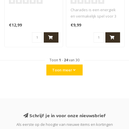
Charades is een energiek
en vermakelijk spel voor 3
tot 6 spelers, ideaal voor l..
€12,99
€9,99
Toon
1
-
24
van 30
Toon meer
Schrijf je in voor onze nieuwsbrief
Als eerste op de hoogte van nieuwe items en kortingen