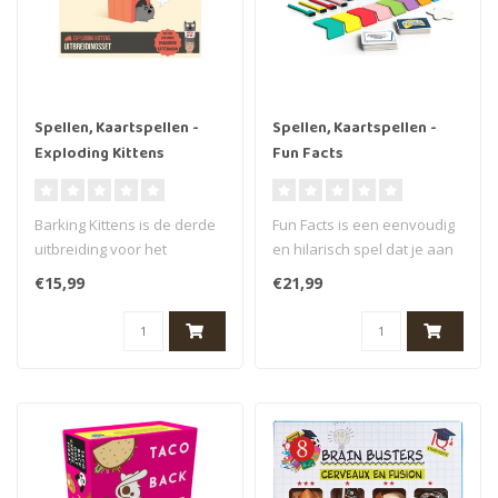
Spellen, Kaartspellen -
Spellen, Kaartspellen -
Exploding Kittens
Fun Facts
uitbreiding: Barking
Kittens NL
Barking Kittens is de derde
Fun Facts is een eenvoudig
uitbreiding voor het
en hilarisch spel dat je aan
recordbrekende kaartspel
het lachen maakt en waar..
€15,99
€21,99
Explod..