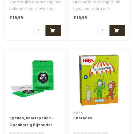
Spectaculaire variant op het
Het snelle reactiespel! Sla
bekende spel met de bel.
op de bel zodra er 5
Druk op de bel als je twee..
dezelfde vruchten te zien
€16,99
€16,99
zijn...
HABA
Spellen, Kaartspellen -
Charades
Openhartig Bijzonder