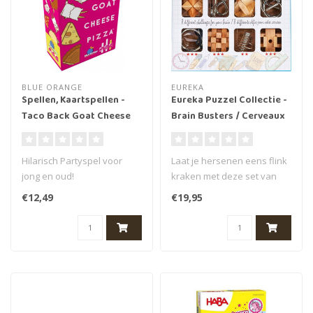
BLUE ORANGE
EUREKA
Spellen, Kaartspellen -
Eureka Puzzel Collectie -
Taco Back Goat Cheese
Brain Busters / Cerveaux
Pizza, 8+
en Fusion
Hilarisch Partyspel voor
Laat je hersenen eens flink
jong en oud!
kraken met deze set van
Taco Cat Goat Cheese
Eureka. Met maar liefst
€12,49
€19,95
Pizza! Houd deze gek..
acht..