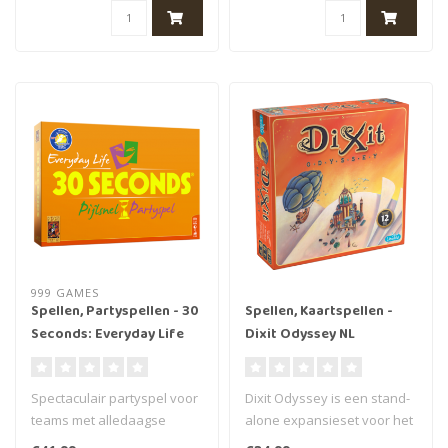
999 GAMES
Spellen, Partyspellen - 30
Spellen, Kaartspellen -
Seconds: Everyday Life
Dixit Odyssey NL
Spectaculair partyspel voor
Dixit Odyssey is een stand-
teams met alledaagse
alone expansieset voor het
begrippen. Omschrijf
spel Dixit. Deze set bevat..