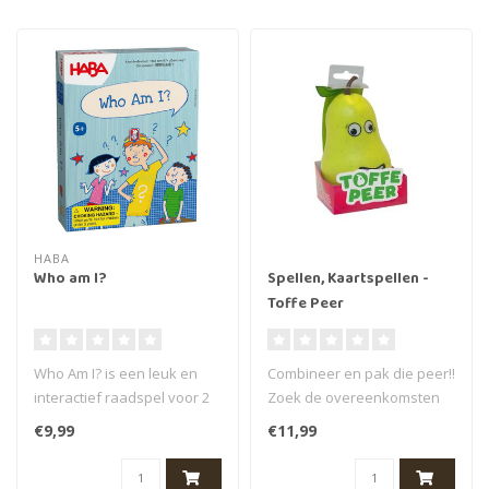
HABA
Who am I?
Spellen, Kaartspellen -
Toffe Peer
Who Am I? is een leuk en
Combineer en pak die peer!!
interactief raadspel voor 2
Zoek de overeenkomsten
of meer spelers, perfect vo..
bij elkaar in dit
€9,99
€11,99
onberekenba..