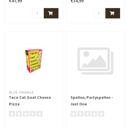
€41,99
€34,99
binnen 30 ..
BLUE ORANGE
Taco Cat Goat Cheese
Spellen, Partyspellen -
Pizza
Just One