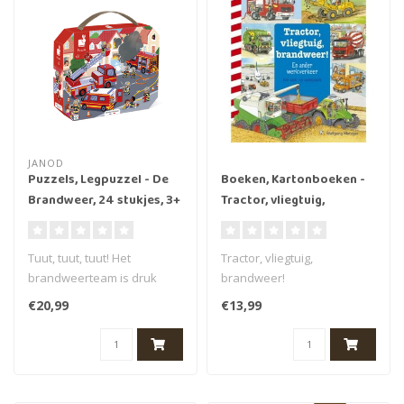
JANOD
Puzzels, Legpuzzel - De
Boeken, Kartonboeken -
Brandweer, 24 stukjes, 3+
Tractor, vliegtuig,
brandweer! 2+
Tuut, tuut, tuut! Het
Tractor, vliegtuig,
brandweerteam is druk
brandweer!
bezig met het blussen van
Een wereld vol voertuigen!
€20,99
€13,99
de brand. ..
Het leukste boek voor..