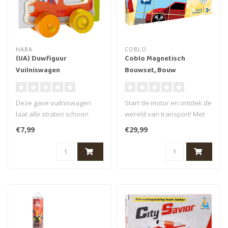
HABA
COBLO
(UA) Duwfiguur
Coblo Magnetisch
Vuilniswagen
Bouwset, Bouw
speelgoed Coblo -
Toppers Transport 60
Deze gave vuilniswagen
Start de motor en ontdek de
stuks
laat alle straten schoon
wereld van transport! Met
achter! De vuilniswagen is
de Coblo Transport
€7,99
€29,99
gemaa..
Toppers..