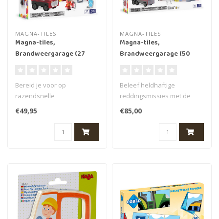
MAGNA-TILES
MAGNA-TILES
Magna-tiles,
Magna-tiles,
Brandweergarage (27
Brandweergarage (50
stuks)
stuks)
Bereid je voor op
Beleef heldhaftige
razendsnelle
reddingsmissies met de
reddingsacties met de
Magna Tiles
€49,95
€85,00
Magna Tiles Fire Rescue
Brandweerstation Set!
Set..
Deze..