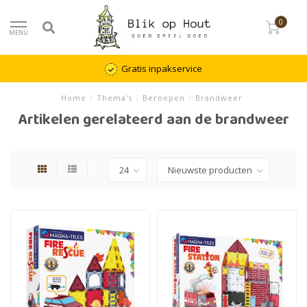
0
MENU
Gratis inpakservice
Home
/
Thema's
/
Beroepen
/
Brandweer
Artikelen gerelateerd aan de brandweer