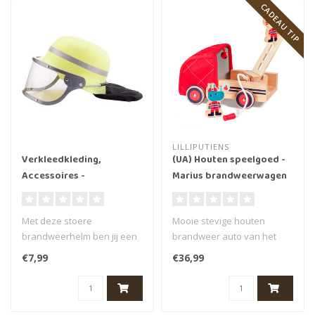
CADEAU TIP
LILLIPUTIENS
Verkleedkleding,
(UA) Houten speelgoed -
Accessoires -
Marius brandweerwagen
Brandweerhelm geel met
Vizier
Met deze stoere
Mooie stevige houten
brandweerhelm ben jij een
brandweer auto van het
echte brandweerman...
merk Lilliputiens. Deze
€7,99
€36,99
houten brand..