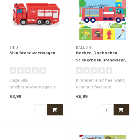
SIKU
BALLON
Siku Brandweerwagen
Boeken, Doeboeken -
Stickerboek Brandweer,
4+
Deze Siku
Kinderen leren heel wat bij
tankbrandweerwagen is
over hun favoriete
onmisbaar voor iedere
onderwerp in deze
€3,99
€6,99
kleine brandweerman of -
stickerboeken...
vr..