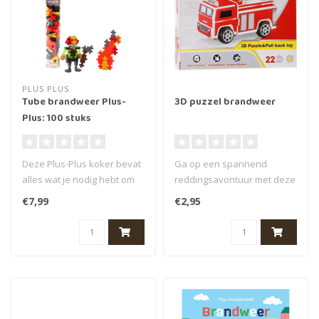
PLUS PLUS
Tube brandweer Plus-
3D puzzel brandweer
Plus: 100 stuks
Deze Plus-Plus koker bevat
Ga op een spannend
alles wat je nodig hebt om
reddingsavontuur met deze
een brandweerman te
3D puzzel van een
€7,99
€2,95
maken...
brandweerauto. Pu..