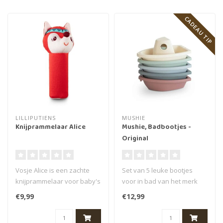
CADEAU TIP
LILLIPUTIENS
MUSHIE
Knijprammelaar Alice
Mushie, Badbootjes -
Original
Vosje Alice is een zachte
Set van 5 leuke bootjes
knijprammelaar voor baby's
voor in bad van het merk
van het merk Lilliputiens. ..
Mushie. Deze bootjes kan je
€9,99
€12,99
nie..