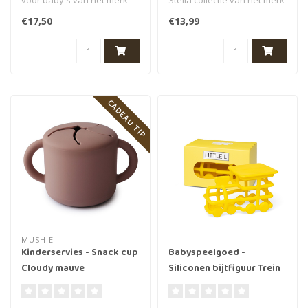
voor baby's van het merk
Stella collectie van het merk
Lilliputiens. Het bekende
Lilliputiens. Raak speen..
€17,50
€13,99
her..
CADEAU TIP
MUSHIE
Kinderservies - Snack cup
Babyspeelgoed -
Cloudy mauve
Siliconen bijtfiguur Trein
geel