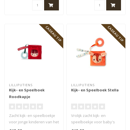
CADEAU TIP
CADEAU TIP
LILLIPUTIENS
LILLIPUTIENS
Kijk- en Speelboek
Kijk- en Speelboek Stella
Roodkapje
Zacht kijk- en speelboekje
Vrolijk zacht kijk- en
voor jonge kinderen van het
speelboekje voor baby's
merk Lilliputiens. In dit..
van het merk Lilliputiens. Uit