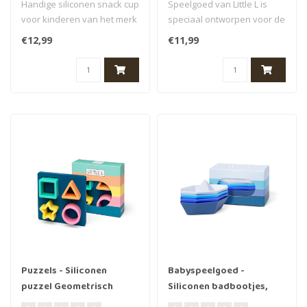
Handige siliconen snack cup
Speelgoed van Little L is
voor kinderen van het merk
speciaal ontworpen voor de
Mushie. Kleur: Cloudy Mau..
allerkleinsten. Al hun prod..
€12,99
€11,99
Puzzels - Siliconen
Babyspeelgoed -
puzzel Geometrisch
Siliconen badbootjes,
Pastel
4st.