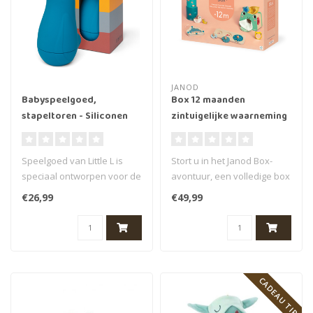
JANOD
Babyspeelgoed,
Box 12 maanden
stapeltoren - Siliconen
zintuigelijke waarneming
Matroesjka, gekleurd
Speelgoed van Little L is
Stort u in het Janod Box-
speciaal ontworpen voor de
avontuur, een volledige box
allerkleinsten. Al hun prod..
bestaande uit 4 speeltjes d..
€26,99
€49,99
CADEAU TIP