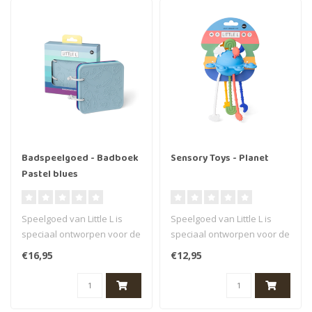
Badspeelgoed - Badboek
Sensory Toys - Planet
Pastel blues
Speelgoed van Little L is
Speelgoed van Little L is
speciaal ontworpen voor de
speciaal ontworpen voor de
allerkleinsten. Al hun prod..
allerkleinsten. Al hun prod..
€16,95
€12,95