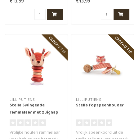
€13,99
€13,99
de..
CADEAU TIP
CADEAU TIP
LILLIPUTIENS
LILLIPUTIENS
Stella Swingende
Stella fopspeenhouder
rammelaar met zuignap
Vrolijke houten rammelaar
Vrolijk speenkoord uit de