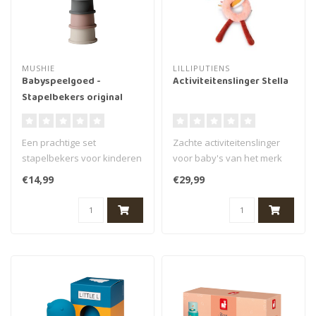
MUSHIE
LILLIPUTIENS
Babyspeelgoed -
Activiteitenslinger Stella
Stapelbekers original
Een prachtige set
Zachte activiteitenslinger
stapelbekers voor kinderen
voor baby's van het merk
'stacking cups original' van
Lilliputiens. Deze activitei..
€14,99
€29,99
het me..