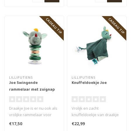
CADEAU TIP
CADEAU TIP
LILLIPUTIENS
LILLIPUTIENS
Joe Swingende
Knuffeldoekje Joe
rammelaar met zuignap
Draakje Joe is er nu ook als
Vrolijk en zacht
vrolijke rammelaar voor
knuffeldoekje van draakje
kinderen van het merk Lilli..
joe van het merk Lilliputiens.
€17,50
€22,99
Dit kn..