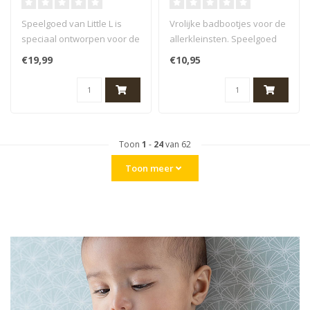
Speelgoed van Little L is
Vrolijke badbootjes voor de
speciaal ontworpen voor de
allerkleinsten. Speelgoed
allerkleinsten. Al hun prod..
van Little L is speciaal o..
€19,99
€10,95
Toon
1
-
24
van 62
Toon meer