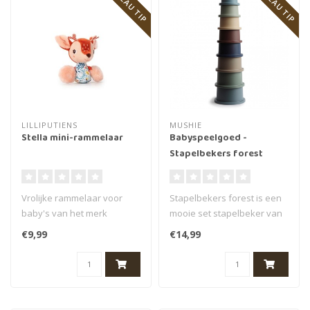
CADEAU TIP
CADEAU TIP
LILLIPUTIENS
MUSHIE
Stella mini-rammelaar
Babyspeelgoed -
Stapelbekers forest
Vrolijke rammelaar voor
Stapelbekers forest is een
baby's van het merk
mooie set stapelbeker van
Lilliputiens. Stella het
het merk Mushie, in
€9,99
€14,99
bekende her..
bosacht..