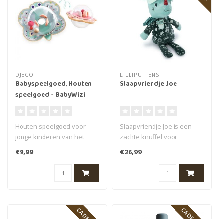
DJECO
LILLIPUTIENS
Babyspeelgoed, Houten
Slaapvriendje Joe
speelgoed - BabyWizi
Houten speelgoed voor
Slaapvriendje Joe is een
jonge kinderen van het
zachte knuffel voor
merk Djeco. Deze BabyWizi
kinderen van het merk
€9,99
€26,99
kan niet ..
Lilliputiens...