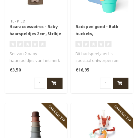
HEPPIEDI
Haaraccessoires - Baby
Badspeelgoed - Bath
haarspeldjes 2cm, Strikje
buckets,
ribstof, assorti
green/red/yeloow/blue
Set van 2 baby
Dit badspeelgoed is
haarspeldjes van het merk
speciaal ontworpen om
Heppiedi. Deze
baby’s te begeleiden tijdens
€3,50
€16,95
haarspeldjes zijn versie..
hun eer..
CADEAU TIP
CADEAU TIP