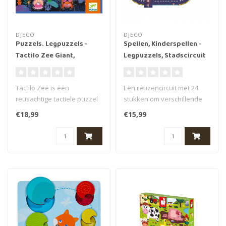
DJECO
DJECO
Puzzels. Legpuzzels -
Spellen, Kinderspellen -
Tactilo Zee Giant,
Legpuzzels, Stadscircuit
Voelpuzzel (32 stukjes)
van Crazy Motors-auto’s,
24 puzzel stukjes, 3+
Tactilo Zee is een
Een reuzencircuit met 24
reusachtige tactiele puzzel
stukken om verschillende
van 32 stukjes. Je kind legt
circuits te maken en met de
€18,99
€15,99
de p..
Cr..