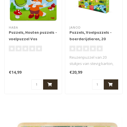
HABA
JANOD
Puzzels, Houten puzzels -
Puzzels, Voelpuzzels -
voelpuzzel Vos
boerderijdieren, 20
stukjes
Reuzenpuzzel van 20
stukjes van stevig karton,
met 7 beklede stukjes
€14,99
€20,99
(vacht van ..