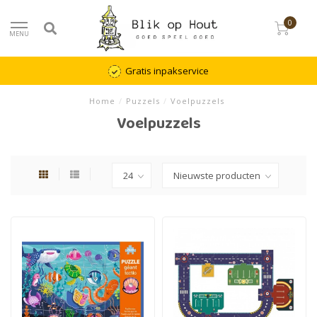
0
MENU
Gratis inpakservice
Home
/
Puzzels
/
Voelpuzzels
Voelpuzzels