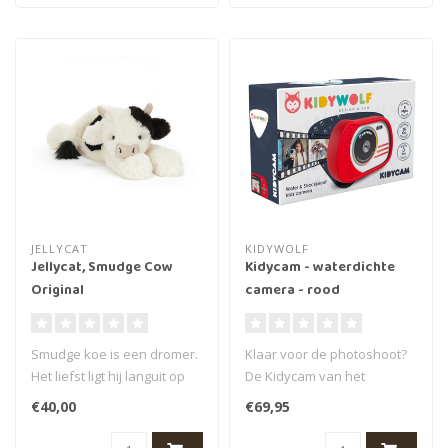
JELLYCAT
KIDYWOLF
Jellycat, Smudge Cow
Kidycam - waterdichte
Original
camera - rood
Smudge koe is een dromer.
Klaar voor de photoshoot?
Het liefst ligt hij languit op
De Kidycam van het
de bank, maar nog lieve..
Belgische merk Kidywolf is
€40,00
€69,95
een wate..