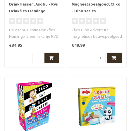
Drinkflessen, Asobu - Rvs
Magneetspeelgoed, Clixo
Drinkfles Flamingo
- Dino series
(Bestie Animal Bottle
Flamingo)
De Asobu Bestie Drinkfles
Clixo Dino Adventure
Flamingo is een lekvrije RVS
magnetisch bouwspeelgoed
kinderdrinkfles van 460 m..
neemt je mee op een
€34,95
€49,99
creatief avont..