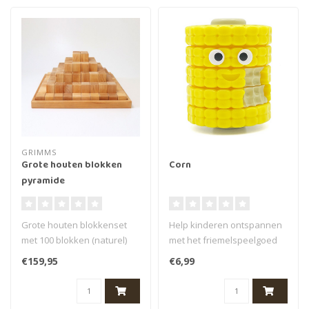
GRIMMS
Grote houten blokken
Corn
pyramide
Grote houten blokkenset
Help kinderen ontspannen
met 100 blokken (naturel)
met het friemelspeelgoed
van Grimms. De blokken zijn
‘Corn’ van het merk Fidget..
€159,95
€6,99
4 ..