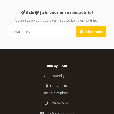
Schrijf je in voor onze nieuwsbrief
Als eerste op de hoogte van nieuwe items en kortingen
Abonneer
Blik op Hout
Goed speel goed
Hofland 182
3641 GK Mijdrecht
0297-255225
info@blikophout.nl