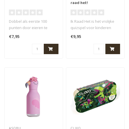
raad het!
Dobbel als eerste 100
Ik Raad Het is het vrolijke
punten door eieren te
quizspel voor kinderen
koken, spiegeleieren te
vanaf 8 jaar. Met 50
€7,95
€9,95
bakken en mo..
originel..
ASOBU
CLIXO