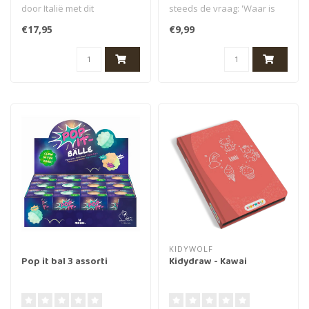
door Italië met dit
steeds de vraag: 'Waar is
prachtige kleur op nummer
mijn Kwartet?!' Probee..
€17,95
€9,99
kleurbo..
KIDYWOLF
Pop it bal 3 assorti
Kidydraw - Kawai