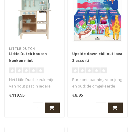
LITTLE DUTCH
Little Dutch houten
Upside down chillout lava
keuken mint
3 assorti
Het Little Dutch keukentje
Pure ontspanning voor jong
van hout past in iedere
en oud: de omgekeerde
woonkamer of speelhoek
kleurrijke chillout-lava zorgt
€119,95
€8,95
en is ..
..