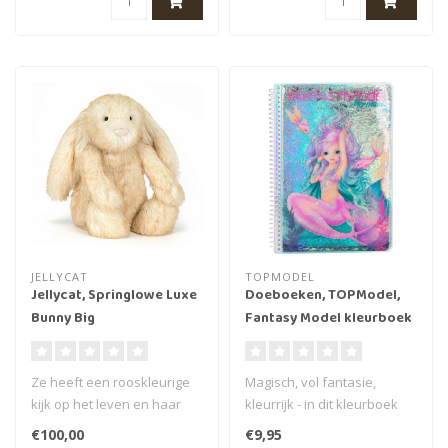
JELLYCAT
TOPMODEL
Jellycat, Springlowe Luxe
Doeboeken, TOPModel,
Bunny Big
Fantasy Model kleurboek
MERMAID
Ze heeft een rooskleurige
Magisch, vol fantasie,
kijk op het leven en haar
kleurrijk - in dit kleurboek
kopje is ronduit overvol. Sp..
wordt de wereld van de
€100,00
€9,95