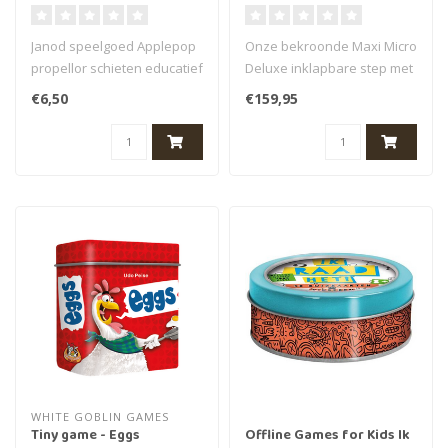
foldable LED navy
blue/red
Janod speelgoed Applepop
Onze bekroonde Maxi Micro
propellor schieten educatief
Deluxe inklapbare step met
spel. Met het Janod speelg..
LED wielen biedt hetzelfde ..
€6,50
€159,95
WHITE GOBLIN GAMES
Tiny game - Eggs
Offline Games for Kids Ik