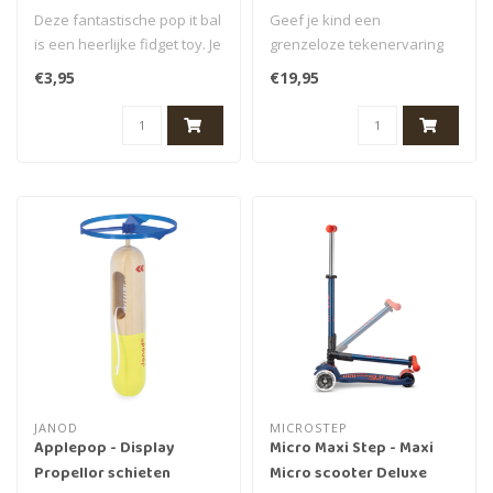
Deze fantastische pop it bal
Geef je kind een
is een heerlijke fidget toy. Je
grenzeloze tekenervaring
plopt de ballen naa..
met KIDYDRAW-MINI, een
€3,95
€19,95
tekenboek met L..
JANOD
MICROSTEP
Applepop - Display
Micro Maxi Step - Maxi
Propellor schieten
Micro scooter Deluxe