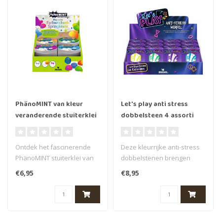
PhänoMINT van kleur
Let's play anti stress
veranderende stuiterklei
dobbelsteen 4 assorti
4 assorti
Ontdek het fascinerende
Deze kleurrijke anti-stress
PhänoMINT stuiterklei van
dobbelstenen brengen
Moses, dat niet alleen
ontspanning op elke
€6,95
€8,95
indruk..
spelavond -..