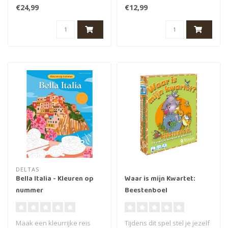
een herbruikbare, rei..
Plus-Plus Puzzle by Number
€24,99
€12,99
- T..
DELTAS
Bella Italia - Kleuren op
Waar is mijn Kwartet:
nummer
Beestenboel
Maak een kleurrijke reis
Tijdens dit spel stel je jezelf