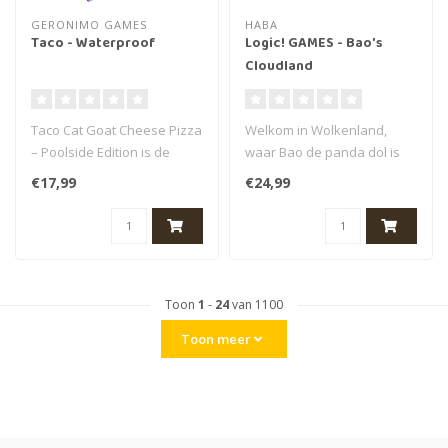
GERONIMO GAMES
HABA
Taco - Waterproof
Logic! GAMES - Bao's
Cloudland
Taco Cat Goat Cheese Pizza
Welkom in Wolkenland,
– Poolside Edition is de
waar Bao de panda dol is
waterdichte versie van het..
op puzzelen tussen de
€17,99
€24,99
wolken! In ..
Toon
1
-
24
van 1100
Toon meer