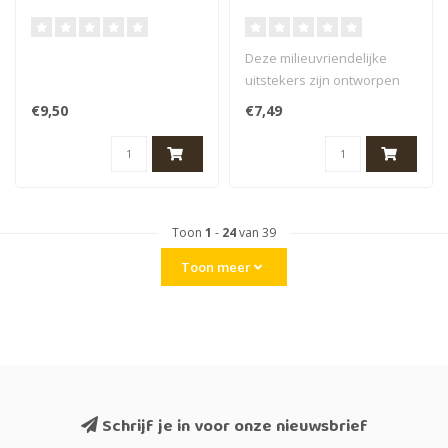
Graafmachine 6+
Grennn Gereedschap
Deze milieuvriendelijke
uitstekers zijn ontworpen
en gemaakt door Grennn.
€9,50
€7,49
Elke s..
Toon
1
-
24
van 39
Toon meer
Schrijf je in voor onze nieuwsbrief