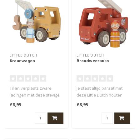
LITTLE DUTCH
LITTLE DUTCH
Kraanwagen
Brandweerauto
Til en verplaats zware
Je staat altijd paraat met
ladingen met deze stevige
deze Little Dutch houten
hijskraan! De houten
brandweerwagen met pop.
€8,95
€8,95
kraanwagen..
De r..