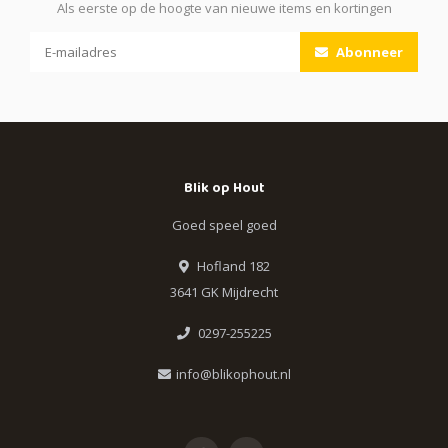
Als eerste op de hoogte van nieuwe items en kortingen
Abonneer
Blik op Hout
Goed speel goed
Hofland 182
3641 GK Mijdrecht
0297-255225
info@blikophout.nl