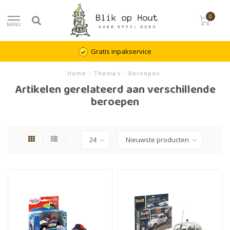
0
MENU
Gratis inpakservice
Home
/
Thema's
/
Beroepen
Artikelen gerelateerd aan verschillende
beroepen