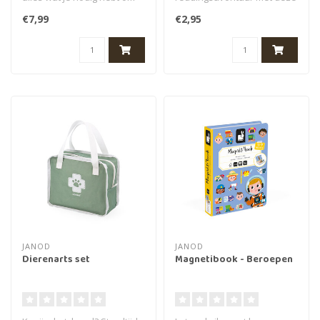
een brandweerman te
3D puzzel van een
€7,99
€2,95
maken...
brandweerauto. Pu..
JANOD
JANOD
Dierenarts set
Magnetibook - Beroepen