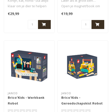
Konijn, kat, hond? Sta altijd
Later als ik groot ben…
klaar om je dier te helpen
Open je magneti’book om
met deze goed uitgerust..
de verschillende beroepen
€29,99
€19,99
te..
JANOD
JANOD
Brico'Kids - Werkbank
Brico'Kids -
Robot
Gereedschapskist Robot