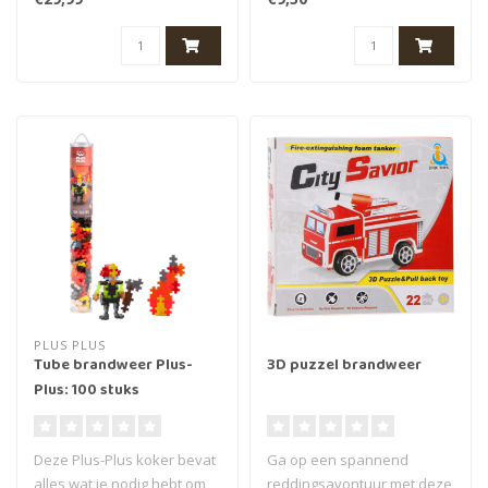
Toppers..
Ontde..
PLUS PLUS
Tube brandweer Plus-
3D puzzel brandweer
Plus: 100 stuks
Deze Plus-Plus koker bevat
Ga op een spannend
alles wat je nodig hebt om
reddingsavontuur met deze