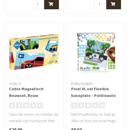
COBLO
PIXELHOBBY
Coblo Magnetisch
Pixel XL set flexible
Bouwset, Bouw
baseplate - Politieauto
speelgoed Coblo -
Toppers Transport 60
Start de motor en ontdek de
Met Pixelhobby XL heb je
stuks
wereld van transport! Met
alles in huis om prachtige
de Coblo Transport
ontwerpen te creëren!
€29,99
€9,50