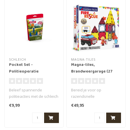
SCHLEICH
MAGNA-TILES
Pocket Set -
Magna-tiles,
Politieoperatie
Brandweergarage (27
stuks)
Beleef spannende
Bereid je voor op
politieacties met de schleich
razendsnelle
POCKET SETS politie
reddingsacties met de
€9,99
€49,95
operatie spee..
Magna Tiles Fire Rescue
Set..