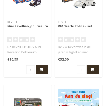
REVELL
REVELL
Mini Revellino, politieauto
VW Beetle Police - set
De Revell 23198 RV Mini
De VW Kever was is de
Revellino Politieauto
jaren vijtig tot en met
Voertuig is geschikt voor
zeventig in Nederland een
€10,99
€32,50
gebruik ..
standaar..