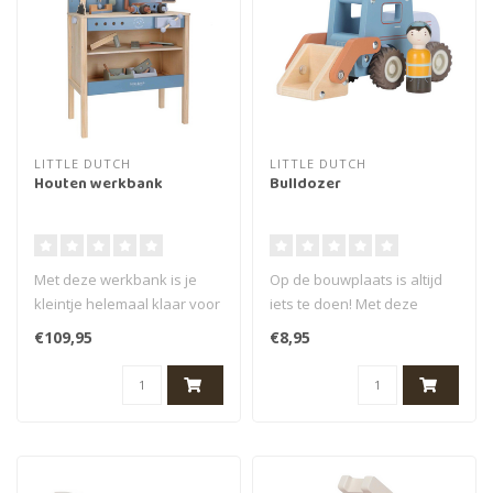
LITTLE DUTCH
LITTLE DUTCH
Houten werkbank
Bulldozer
Met deze werkbank is je
Op de bouwplaats is altijd
kleintje helemaal klaar voor
iets te doen! Met deze
elke klus. Help papa of
houten bulldozer til je
€109,95
€8,95
mam..
moeite..