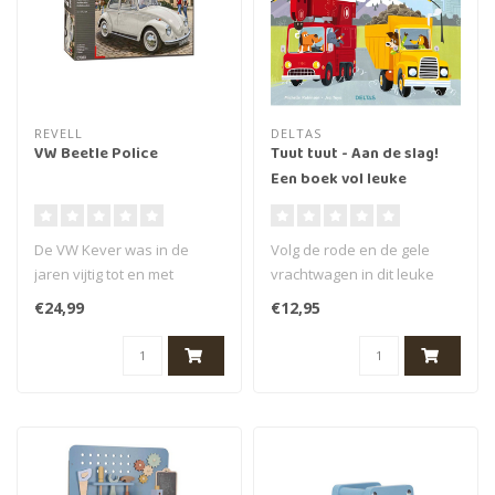
REVELL
DELTAS
VW Beetle Police
Tuut tuut - Aan de slag!
Een boek vol leuke
vrachwagens
De VW Kever was in de
Volg de rode en de gele
jaren vijtig tot en met
vrachtwagen in dit leuke
zeventig in Nederland een
kartonboek. Ze moeten
€24,99
€12,95
standaar..
naar de b..