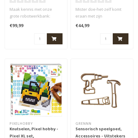
Maak kennis met onze
Mister doe-het-zelf komt
grote robotwerkbank:
eraan met zijn
monteer zijn armen om hem
gereedschapskist in de
€99,99
€44,99
tot leven te..
hand om allerlei ..
PIXELHOBBY
GRENNN
Knutselen, Pixel hobby -
Sensorisch speelgoed,
Pixel XL set,
Accessoires - Uitstekers