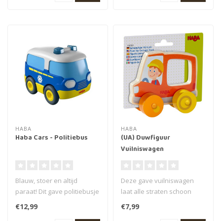
HABA
HABA
Haba Cars - Politiebus
(UA) Duwfiguur
Vuilniswagen
Blauw, stoer en altijd
Deze gave vuilniswagen
paraat! Dit gave politiebusje
laat alle straten schoon
is klaar voor elke achtervo..
achter! De vuilniswagen is
€12,99
€7,99
gemaa..