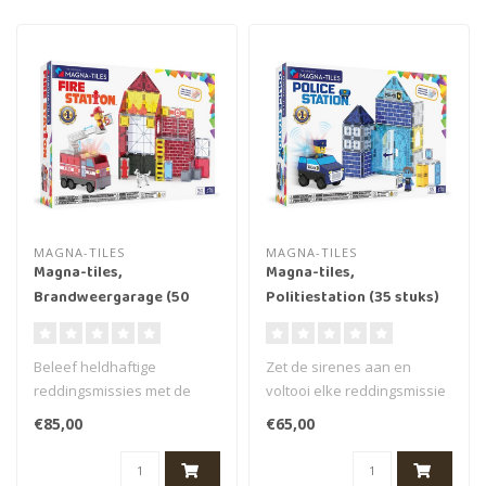
MAGNA-TILES
MAGNA-TILES
Magna-tiles,
Magna-tiles,
Brandweergarage (50
Politiestation (35 stuks)
stuks)
Beleef heldhaftige
Zet de sirenes aan en
reddingsmissies met de
voltooi elke reddingsmissie
Magna Tiles
met de Magna Tiles
€85,00
€65,00
Brandweerstation Set!
Politiestat..
Deze..