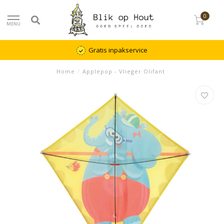
0
MENU
Gratis inpakservice
Home
/
Applepop - Vlieger Olifant