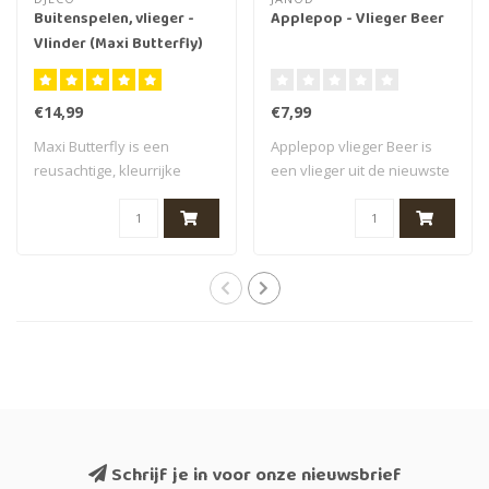
Buitenspelen, vlieger -
Applepop - Vlieger Beer
Vlinder (Maxi Butterfly)
€14,99
€7,99
Maxi Butterfly is een
Applepop vlieger Beer is
reusachtige, kleurrijke
een vlieger uit de nieuwste
vlieger in de ..
Applepo..
Schrijf je in voor onze nieuwsbrief