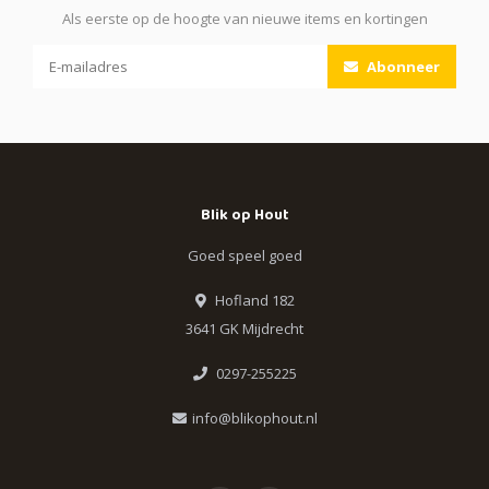
Als eerste op de hoogte van nieuwe items en kortingen
Abonneer
Blik op Hout
Goed speel goed
Hofland 182
3641 GK Mijdrecht
0297-255225
info@blikophout.nl