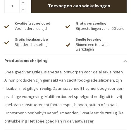
Toevoegen aan winkelwagen
Kwaliteitsspeelgoed
Gratis verzending
Voor iedere leeftijd
Bij bestellingen vanaf 50 euro
Gratis inpakservice
Snelle levering
Bij iedere bestelling
Binnen één tot twee
werkdagen
Productomschrijving
Speelgoed van Little L is speciaal ontworpen voor de allerkleinsten.
Al hun producten zijn gemaakt van zacht food-grade siliconen, zijn
flexibel, niet giftig en veilig. Daarnaast heeft het merk oog voor een
prachtige vormgeving. Multifunctioneel speelgoed nodigt uit tot vrij
spel. Van construeren tot fantasiespel, binnen, buiten of in bad.
Ontworpen voor baby’s vanaf 0 maanden. Stimuleert de zintuiglijke
ontwikkeling. Het speelgoed kan in de vaatwasser.