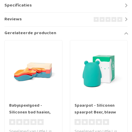
Specificaties
Reviews
Gerelateerde producten
Babyspeelgoed -
Spaarpot - Siliconen
Siliconen bad haaien,
spaarpot Beer, blauw
4st.
Speelgoed van Little L is
Speelgoed van Little L is