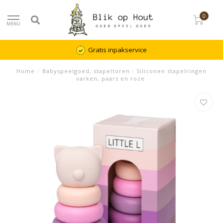
0
MENU
Gratis inpakservice
Home
/
Babyspeelgoed, stapeltoren - Siliconen stapelringen
varken, paars en roze