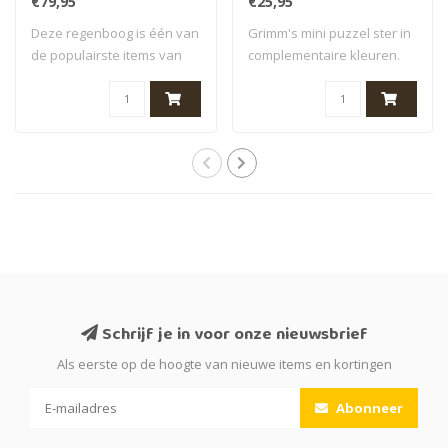
€79,95
€25,95
Deze regenboog is één van
Grimm's mini puzzel ster in
de populairste items van
complementaire kleuren.
het merk ..
Mooie bl..
Schrijf je in voor onze nieuwsbrief
Als eerste op de hoogte van nieuwe items en kortingen
Abonneer