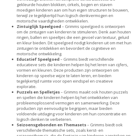
gekleurde houten blokken, cirkels, bogen en staven
moedigen kinderen aan om hun eigen structuren te bouwen,
terwijl ze tegelijkertijd hun logisch denkvermogen en
motorische vaardigheden ontwikkelen.
Zintuiglijk Speelgoed
– Grimms speelgoed is ontworpen
om de zintuigen van kinderen te stimuleren. Denk aan houten
ringen, ballen en speeltjes die een gevoel van textuur, geluid
en kleur bieden. Dit speelgoed nodigt kinderen uit om met hun
zintuigen te ontdekken en bevordert de cognitieve en
motorische ontwikkeling.
Educatief Speelgoed
– Grimms biedt verschillende
educatieve sets die kinderen helpen bij het leren van cijfers,
vormen en kleuren. Deze producten zijn ontworpen om
kinderen op speelse wijze te laten leren, en bieden
tegelijkertijd ruimte voor open eindspel en creatieve
exploratie.
Puzzels en Spelletjes
– Grimms maakt ook houten puzzels
en spellen die kinderen helpen bij het ontwikkelen van
probleemoplossend vermogen en samenwerking. Deze
producten zijn eenvoudig te begrijpen, maar bieden
voldoende uitdaging voor kinderen om hun concentratie en
logisch denken te verbeteren.
Seizoensgebonden en Themasets
– Grimms biedt ook
verschillende thematische sets, zoals kerst- en
seizoensthema's, die de fantasie van kinderen aansteken en