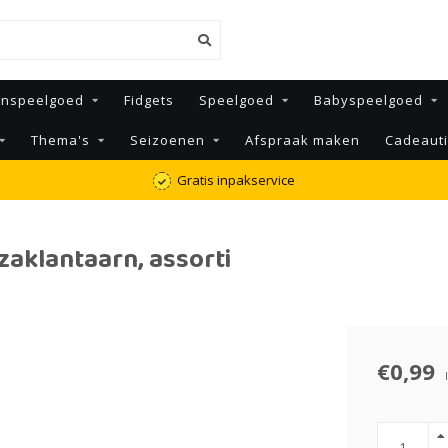
enspeelgoed
Fidgets
Speelgoed
Babyspeelgoed
Thema's
Seizoenen
Afspraak maken
Cadeaut
Gratis inpakservice
zaklantaarn, assorti
€0,99