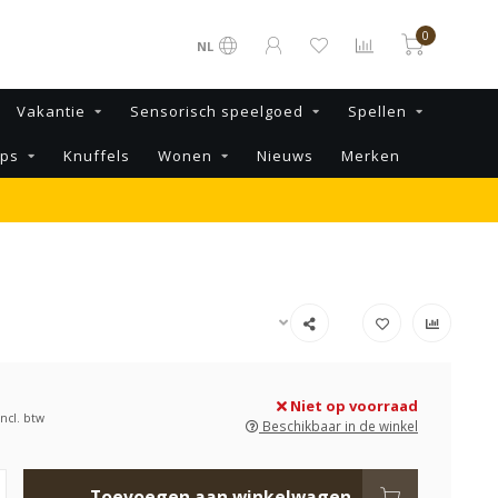
0
NL
Vakantie
Sensorisch speelgoed
Spellen
ips
Knuffels
Wonen
Nieuws
Merken
Niet op voorraad
Incl. btw
Beschikbaar in de winkel
Toevoegen aan winkelwagen