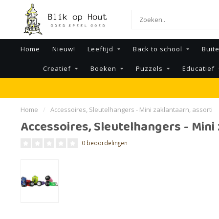
Home
Nieuw!
Leeftijd
Back to school
Buit
Creatief
Boeken
Puzzels
Educatief
Home
/
Accessoires, Sleutelhangers - Mini zaklantaarn, assorti
Accessoires, Sleutelhangers - Mini 
0 beoordelingen