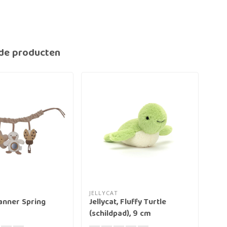
de producten
JELLYCAT
BES
nner Spring
Jellycat, Fluffy Turtle
Boe
(schildpad), 9 cm
Woe
tov