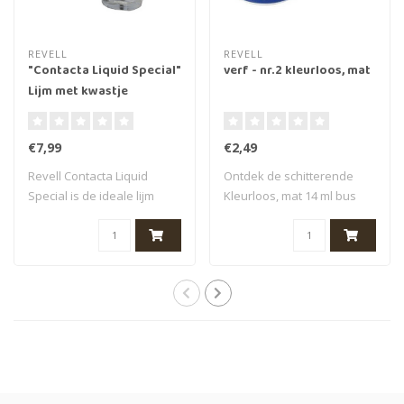
REVELL
REVELL
"Contacta Liquid Special"
verf - nr.2 kleurloos, mat
Lijm met kwastje
€7,99
€2,49
Revell Contacta Liquid
Ontdek de schitterende
Special is de ideale lijm
Kleurloos, mat 14 ml bus
voor modelb..
Revell model..