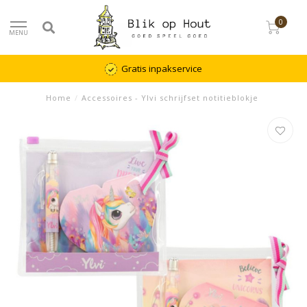
0
MENU
Gratis inpakservice
Home
/
Accessoires - Ylvi schrijfset notitieblokje