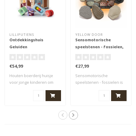
LILLIPUTIENS
YELLOW DOOR
Ontdekkingshuis
Sensomotorische
Geluiden
speelstenen - fossielen,
set van 8
€54,99
€27,99
Houten boerderij huisje
Sensomotorische
voor jonge kinderen om
speelstenen - fossielen is
mee te spelen..
een set van 8 spe..