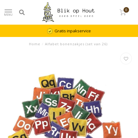
0
MENU
Gratis inpakservice
Home
/
Alfabet bonenzakjes (set van 26)