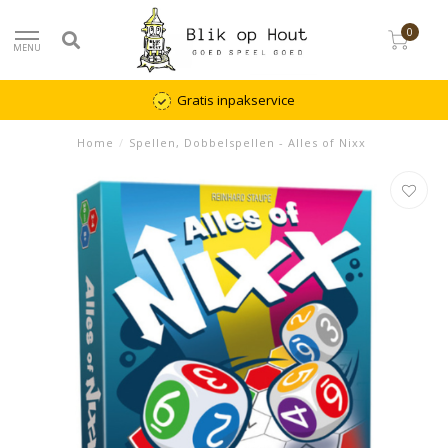
0
MENU
Gratis inpakservice
Home
/
Spellen, Dobbelspellen - Alles of Nixx