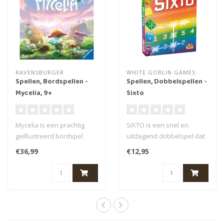
RAVENSBURGER
WHITE GOBLIN GAMES
Spellen, Bordspellen -
Spellen, Dobbelspellen -
Mycelia, 9+
Sixto
Mycelia is een prachtig
SIXTO is een snel en
geïllustreerd bordspel
uitdagend dobbelspel dat
voor de hele familie. Doel
gespeeld wordt met 6
€36,99
€12,95
van h..
dobbelstenen,..