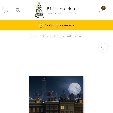
0
MENU
Gratis inpakservice
Home
/
Ansichtkaart - Sinterklaas