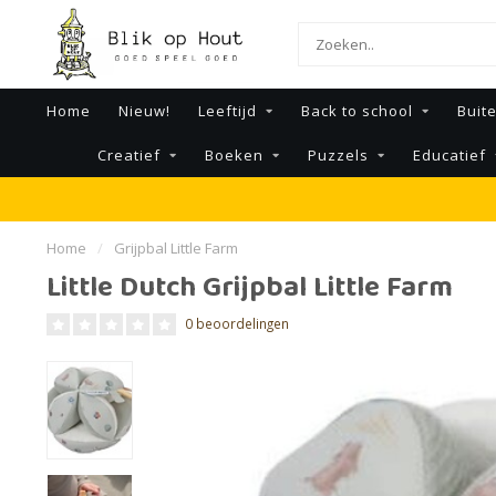
Home
Nieuw!
Leeftijd
Back to school
Buit
Creatief
Boeken
Puzzels
Educatief
Home
/
Grijpbal Little Farm
Little Dutch Grijpbal Little Farm
0 beoordelingen