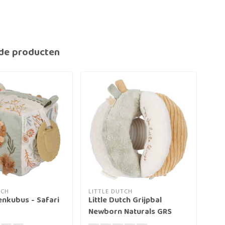
de producten
TCH
LITTLE DUTCH
JOL
tenkubus - Safari
Little Dutch Grijpbal
Act
Newborn Naturals GRS
Wh