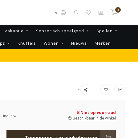
0
NL
Vakantie
Sensorisch speelgoed
Spellen
ips
Knuffels
Wonen
Nieuws
Merken
Niet op voorraad
Incl. btw
Beschikbaar in de winkel
Toevoegen aan winkelwagen