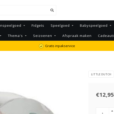
enspeelgoed
Fidgets
Speelgoed
Babyspeelgoed
Thema's
Seizoenen
Afspraak maken
Cadeaut
Gratis inpakservice
LITTLE DUTCH
€12,95