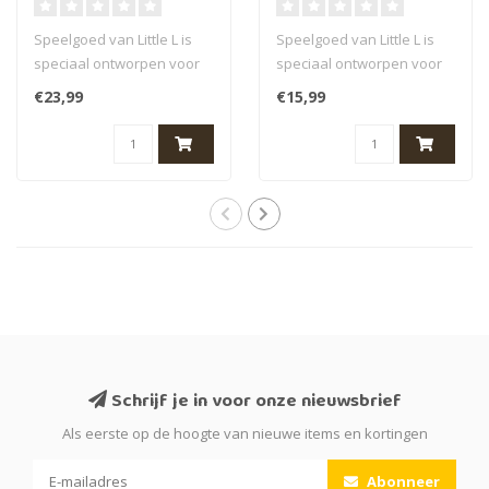
en groen
roze
Speelgoed van Little L is
Speelgoed van Little L is
speciaal ontworpen voor
speciaal ontworpen voor
de allerkleinsten. Al hun
de allerkleinsten. Al hun
€23,99
€15,99
prod..
prod..
Schrijf je in voor onze nieuwsbrief
Als eerste op de hoogte van nieuwe items en kortingen
Abonneer