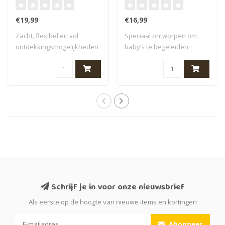
Groen
en Pinguïn - Blauw en
Oranje
€19,99
€16,99
Zacht, flexibel en vol
Speciaal ontworpen om
ontdekkingsmogelijkheden
baby’s te begeleiden
nodigen deze..
tijdens hun eerst..
Schrijf je in voor onze nieuwsbrief
Als eerste op de hoogte van nieuwe items en kortingen
Abonneer