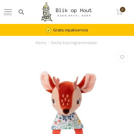
0
MENU
Gratis inpakservice
Home
/
Stella bijtringrammelaar