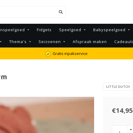
enspeelgoed
Fidgets
Speelgoed
Babyspeelgoed
Thema's
Seizoenen
Afspraak maken
Cadeaut
Gratis inpakservice
arm
LITTLE DUTCH
€14,95