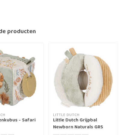
de producten
TCH
LITTLE DUTCH
JOL
tenkubus - Safari
Little Dutch Grijpbal
Act
Newborn Naturals GRS
Wh