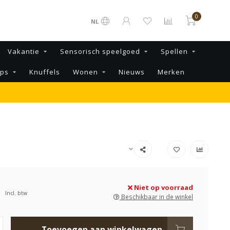
0
NL
Vakantie
Sensorisch speelgoed
Spellen
ips
Knuffels
Wonen
Nieuws
Merken
Niet op voorraad
Incl. btw
Beschikbaar in de winkel
Toevoegen aan winkelwagen