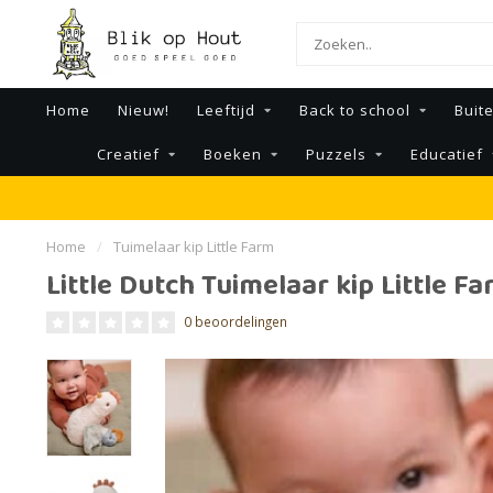
Home
Nieuw!
Leeftijd
Back to school
Buit
Creatief
Boeken
Puzzels
Educatief
Home
/
Tuimelaar kip Little Farm
Little Dutch Tuimelaar kip Little F
0 beoordelingen