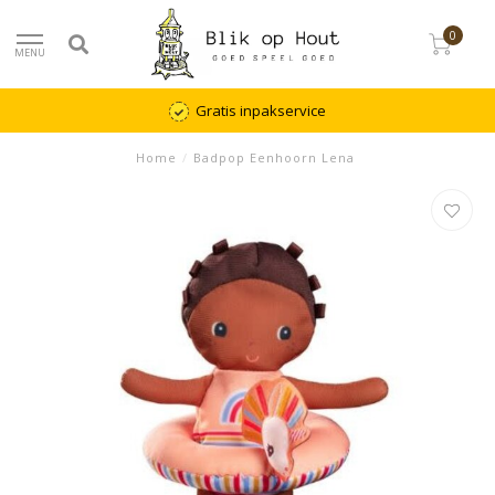
0
MENU
Gratis inpakservice
Home
/
Badpop Eenhoorn Lena