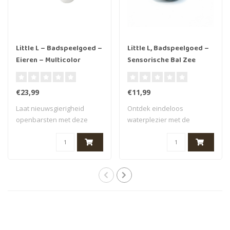
Little L – Badspeelgoed –
Little L, Badspeelgoed –
Eieren – Multicolor
Sensorische Bal Zee
€23,99
€11,99
Laat nieuwsgierigheid
Ontdek eindeloos
openbarsten met deze
waterplezier met de
vrolijke set bade..
sensorische badballen v..