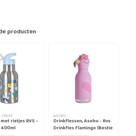
de producten
 CREEK
ASOBU
ASO
 met rietjes RVS -
Drinkflessen, Asobu - Rvs
Dri
 400ml
Drinkfles Flamingo (Bestie
Dri
Animal Bottle Flamingo)
Ani