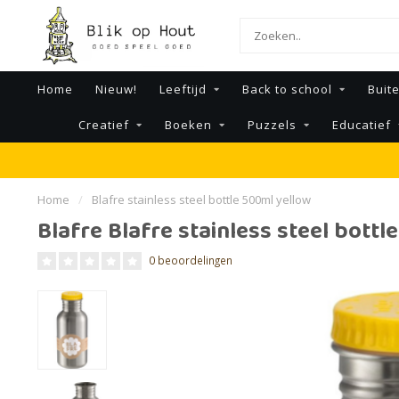
Home
Nieuw!
Leeftijd
Back to school
Buit
Creatief
Boeken
Puzzels
Educatief
Home
/
Blafre stainless steel bottle 500ml yellow
Blafre Blafre stainless steel bott
0 beoordelingen