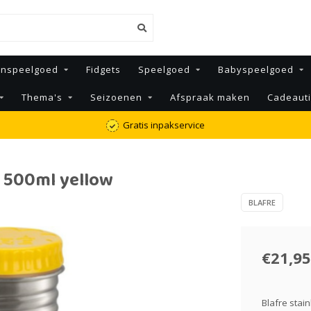
enspeelgoed
Fidgets
Speelgoed
Babyspeelgoed
Thema's
Seizoenen
Afspraak maken
Cadeaut
Gratis inpakservice
le 500ml yellow
BLAFRE
€21,95
Blafre stain