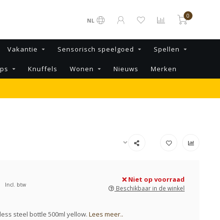
0
NL
Vakantie
Sensorisch speelgoed
Spellen
ips
Knuffels
Wonen
Nieuws
Merken
Niet op voorraad
Incl. btw
Beschikbaar in de winkel
less steel bottle 500ml yellow.
Lees meer..