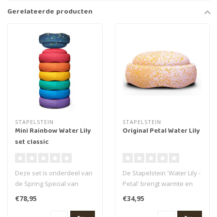
Gerelateerde producten
STAPELSTEIN
STAPELSTEIN
Mini Rainbow Water Lily
Original Petal Water Lily
set classic
Deze set is onderdeel van
De Stapelstein 'Water Lily -
de Spring Special van
Petal' brengt warmte en
Stapelstein, daarom is
speelsheid in elke
€78,95
€34,95
deze set ..
speelrui..