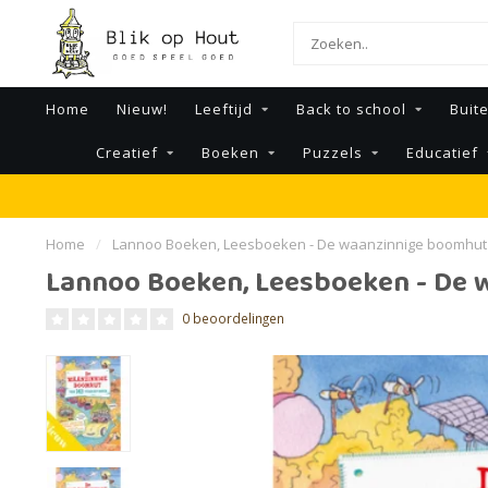
Home
Nieuw!
Leeftijd
Back to school
Buit
Creatief
Boeken
Puzzels
Educatief
Home
/
Lannoo Boeken, Leesboeken - De waanzinnige boomhut 1
Lannoo Boeken, Leesboeken - De w
0 beoordelingen