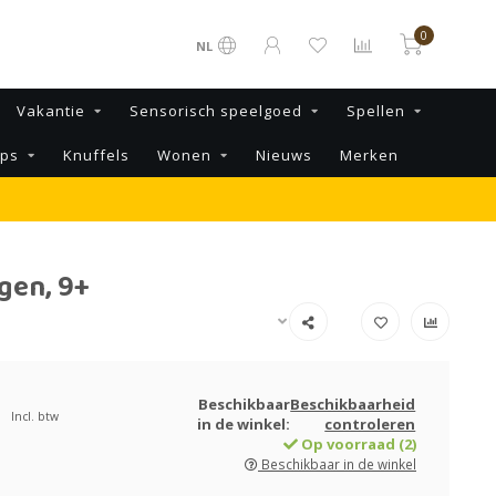
0
NL
Vakantie
Sensorisch speelgoed
Spellen
ips
Knuffels
Wonen
Nieuws
Merken
gen, 9+
Beschikbaar
Beschikbaarheid
Incl. btw
in de winkel:
controleren
Op voorraad (2)
Beschikbaar in de winkel