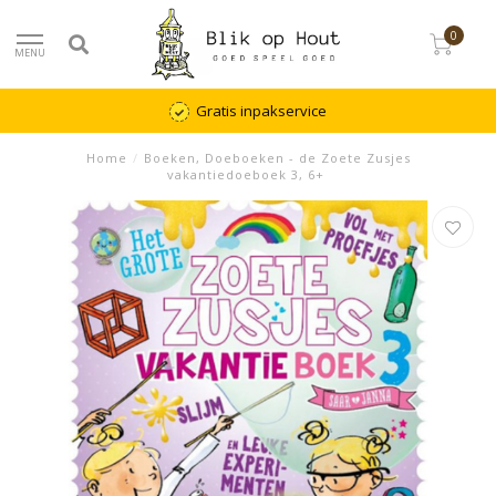
0
MENU
Gratis inpakservice
Home
/
Boeken, Doeboeken - de Zoete Zusjes
vakantiedoeboek 3, 6+