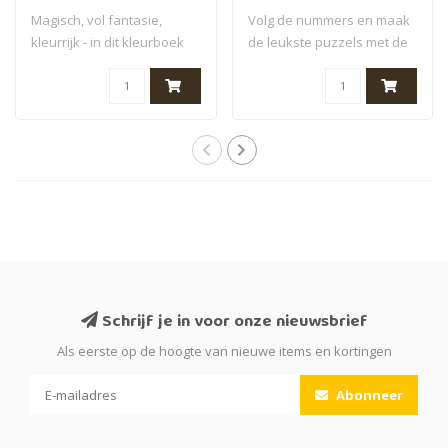
Magisch, vol fantasie,
Volg de nummers en maak
kleurrijk - in dit kleurboek
de leukste puzzels met de
wordt de..
Plus-Plus ..
Schrijf je in voor onze nieuwsbrief
Als eerste op de hoogte van nieuwe items en kortingen
Abonneer