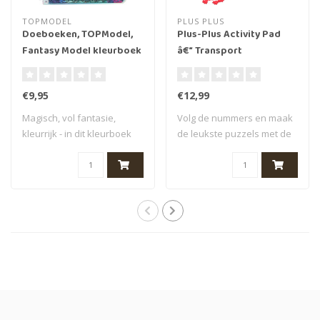
TOPMODEL
PLUS PLUS
Doeboeken, TOPModel,
Plus-Plus Activity Pad
Fantasy Model kleurboek
â€“ Transport
MERMAID
€9,95
€12,99
Magisch, vol fantasie,
Volg de nummers en maak
kleurrijk - in dit kleurboek
de leukste puzzels met de
wordt de..
Plus-Plus ..