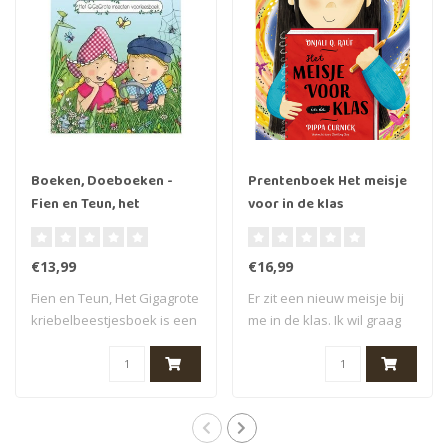
Boeken, Doeboeken -
Prentenboek Het meisje
Fien en Teun, het
voor in de klas
gigagrote
Kriebelbeestjesboek
€13,99
€16,99
Fien en Teun, Het Gigagrote
Er zit een nieuw meisje bij
kriebelbeestjesboek is een
me in de klas. Ik wil graag
vroli..
haar..