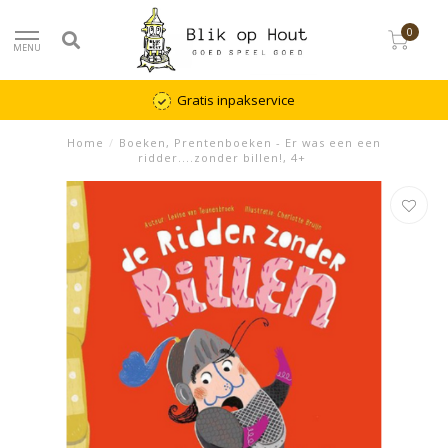
0
MENU
Gratis inpakservice
Home
/
Boeken, Prentenboeken - Er was een een
ridder....zonder billen!, 4+