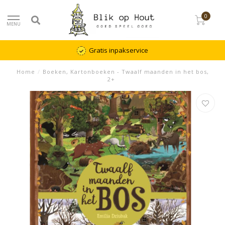
0
MENU
Gratis inpakservice
Home
/
Boeken, Kartonboeken - Twaalf maanden in het bos,
2+