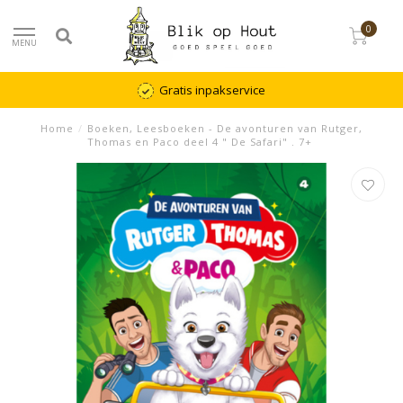
0
MENU
Gratis inpakservice
Home
/
Boeken, Leesboeken - De avonturen van Rutger,
Thomas en Paco deel 4 " De Safari" . 7+