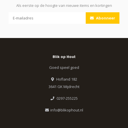
Als eerste op de hoogte van nieuwe items en kortingen
Abonneer
Blik op Hout
Goed speel goed
Hofland 182
3641 GK Mijdrecht
0297-255225
info@blikophout.nl