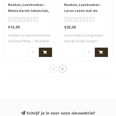
Boeken, Leesboeken -
Boeken, Leesboeken -
Kleine Karels tekenclub,
Leren Lezen met de
6+ (Dog Man)
Zoete Zusjes leeskoffer,
6+
€15,99
€25,00
Ontdek nu deze boekserie
Leren lezen is nog leuker
van Dav Pilkey – de maker
met de Zoete Zusjes!
van Dog M..
Daarom is er ..
Schrijf je in voor onze nieuwsbrief