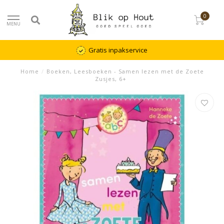
0
MENU
Gratis inpakservice
Home
/
Boeken, Leesboeken - Samen lezen met de Zoete
Zusjes, 6+