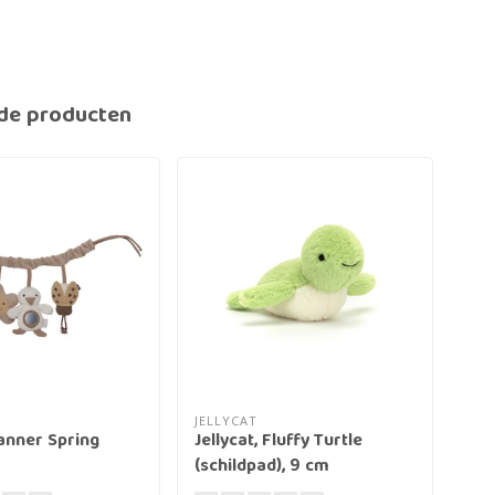
de producten
JELLYCAT
BES
nner Spring
Jellycat, Fluffy Turtle
Boe
(schildpad), 9 cm
Woe
tov