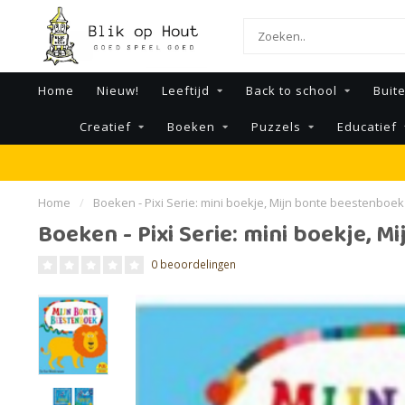
Home
Nieuw!
Leeftijd
Back to school
Buit
Creatief
Boeken
Puzzels
Educatief
Home
/
Boeken - Pixi Serie: mini boekje, Mijn bonte beestenboek
Boeken - Pixi Serie: mini boekje, 
0 beoordelingen