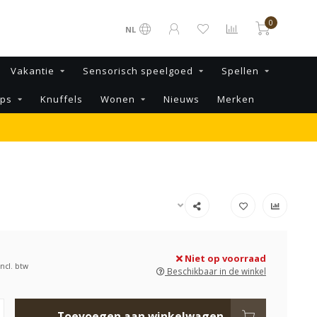
0
NL
Vakantie
Sensorisch speelgoed
Spellen
ips
Knuffels
Wonen
Nieuws
Merken
Niet op voorraad
Incl. btw
Beschikbaar in de winkel
Toevoegen aan winkelwagen