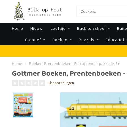
Home
Nieuw!
Leeftijd
Back to school
Buit
Creatief
Boeken
Puzzels
Educatief
Home
/
Boeken, Prentenboeken - Een bijzonder pakketje, 3+
Gottmer Boeken, Prentenboeken - 
0 beoordelingen