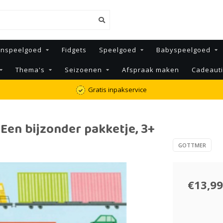
enspeelgoed
Fidgets
Speelgoed
Babyspeelgoed
Thema's
Seizoenen
Afspraak maken
Cadeaut
Gratis inpakservice
Een bijzonder pakketje, 3+
GOTTMER
€13,99