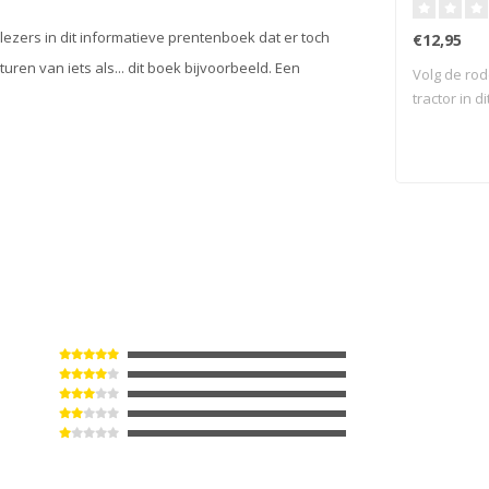
en lezers in dit informatieve prentenboek dat er toch
€12,95
ren van iets als... dit boek bijvoorbeeld. Een
Volg de ro
tractor in d
Z..