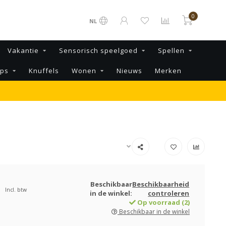
0
NL
Vakantie
Sensorisch speelgoed
Spellen
ips
Knuffels
Wonen
Nieuws
Merken
Beschikbaar
Beschikbaarheid
Incl. btw
in de winkel:
controleren
Op voorraad (2)
Beschikbaar in de winkel