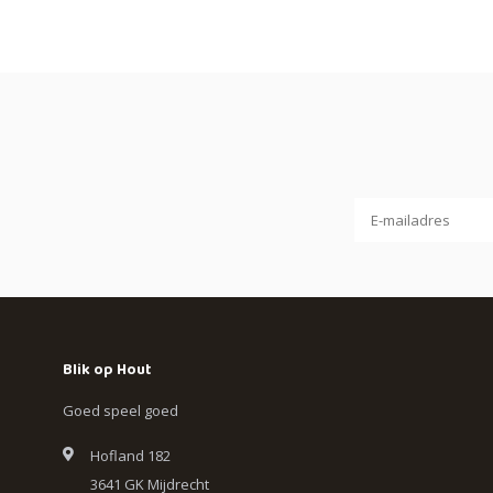
Blik op Hout
Goed speel goed
Hofland 182
3641 GK Mijdrecht