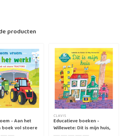
de producten
CLAVIS
DEL
oem - Aan het
Educatieve boeken -
Tuu
 boek vol stoere
Willewete: Dit is mijn huis,
Een
5+
vr