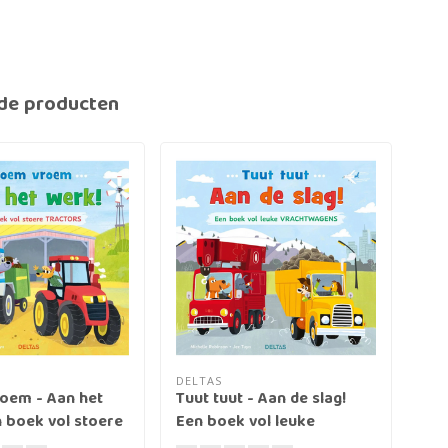
de producten
DELTAS
oem - Aan het
Tuut tuut - Aan de slag!
Pre
 boek vol stoere
Een boek vol leuke
voo
vrachwagens