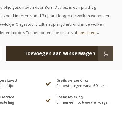
lokje geschreven door Benji Davies, is een prachtig
 voor kinderen vanaf 3+ jaar. Hoog in de wolken woont een
wvlokje. Ongestoord tolt en springt het rond in de wolken,
er en harder. Tot het opeens begint te val
Lees meer..
Toevoegen aan winkelwagen
speelgoed
Gratis verzending
leeftijd
Bij bestellingen vanaf 50 euro
kservice
Snelle levering
estelling
Binnen één tot twee werkdagen