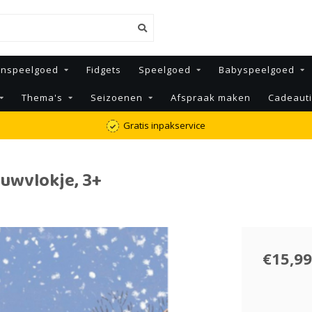
enspeelgoed
Fidgets
Speelgoed
Babyspeelgoed
Thema's
Seizoenen
Afspraak maken
Cadeaut
Gratis inpakservice
uwvlokje, 3+
€15,99