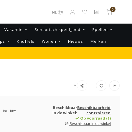
0
NL
Vakantie
Sensorisch speelgoed
Spellen
ips
Knuffels
Wonen
Nieuws
Merken
Beschikbaar
Beschikbaarheid
Incl. btw
in de winkel:
controleren
Op voorraad (1)
Beschikbaar in de winkel