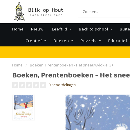
Home
Nieuw!
Leeftijd
Back to school
Buit
Creatief
Boeken
Puzzels
Educatief
Home
/
Boeken, Prentenboeken - Het sneeuwvlokje, 3+
Boeken, Prentenboeken - Het snee
0 beoordelingen