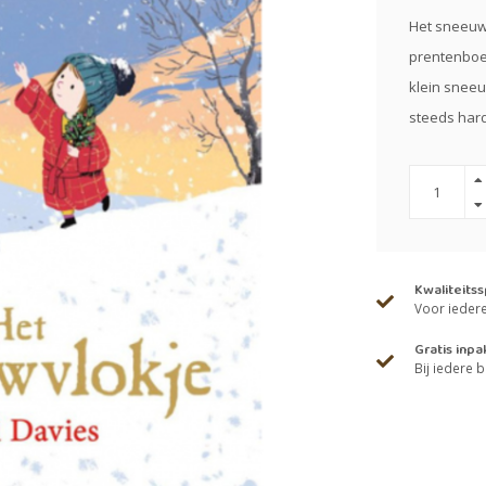
Het sneeuwv
prentenboek
klein sneeu
steeds hard
Kwaliteits
Voor iedere 
Gratis inpa
Bij iedere b