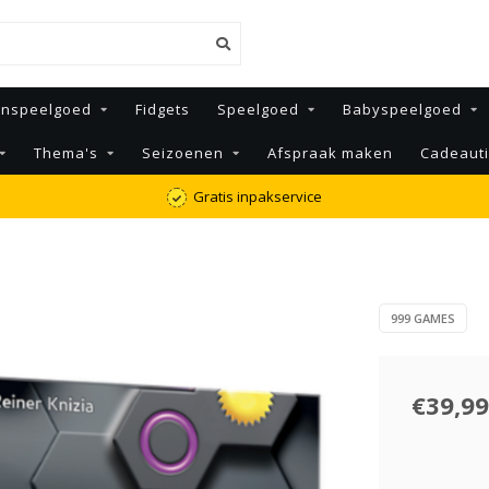
enspeelgoed
Fidgets
Speelgoed
Babyspeelgoed
Thema's
Seizoenen
Afspraak maken
Cadeaut
Gratis inpakservice
999 GAMES
€39,99