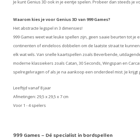
Je kunt Genius 3D ook in je eentje spelen. Probeer dan steeds je v
Waarom kies je voor Genius 3D van 999 Games?
Het abstracte legspel in 3 dimensies!
999 Games weet wat leuke spellen zijn, geen saaie beurten tot je ei
continenten of eindeloos dobbelen om de laatste straat te kunnen
elk wat wils. Van snelle kaartspellen zoals Beverbende, uitdagend
moderne klassiekers zoals Catan, 30 Seconds, Wingspan en Carcass
spelregelvragen of als je na aankoop een onderdeel mist. Je krijg
Leeftijd vanaf 8 jaar
Afmetingen: 29,5 x 29,5 x 7 cm
Voor 1 - 4 spelers
999 Games – Dé specialist in bordspellen