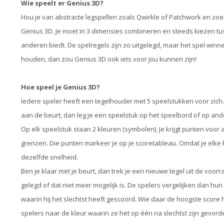
Wie speelt er Genius 3D?
Hou je van abstracte legspellen zoals Qwirkle of Patchwork en zoek
Genius 3D. Je moet in 3 dimensies combineren en steeds kiezen tu
anderen biedt. De spelregels zijn zo uitgelegd, maar het spel winn
houden, dan zou Genius 3D ook iets voor jou kunnen zijn!
Hoe speel je Genius 3D?
Iedere speler heeft een tegelhouder met 5 speelstukken voor zich. 
aan de beurt, dan leg je een speelstuk op het speelbord of op and
Op elk speelstuk staan 2 kleuren (symbolen). Je krijgt punten voor 
grenzen. Die punten markeer je op je scoretableau. Omdat je elke k
dezelfde snelheid.
Ben je klaar met je beurt, dan trek je een nieuwe tegel uit de voorra
gelegd of dat niet meer mogelijk is. De spelers vergelijken dan hun
waarin hij het slechtst heeft gescoord. Wie daar de hoogste score hee
spelers naar de kleur waarin ze het op één na slechtst zijn gevord