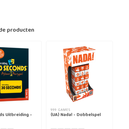
de producten
999 GAMES
999
s Uitbreiding -
(UA) Nada! - Dobbelspel
Qwi