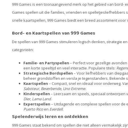
999 Games is een toonaangevend merk op het gebied van bord- en 
Games spellen uit die families, vrienden en spelletjesliefhebbers
snelle kaartspellen, 999 Games biedt een breed assortiment voor s
Bord- en Kaartspellen van 999 Games
De spellen van 999 Games stimuleren logisch denken, strategie en 
categorieën:
Familie- en Partyspellen
– Perfect voor gezellige avonden 
een korte speeltijd en veel interactie. Populaire titels:
Regenw
Strategische Bordspellen
– Voor liefhebbers van diepgaa
beheer grondstoffen en versla je tegenstanders. Bekende s
Kaartspellen
– Compact, snel en ideaal voor onderweg. Van 
Saboteur, Beverbende, Uno Extreme
.
Kinderspellen
– Leerzaam en speels, speciaal ontworpen vo
Dier, Lama Land
.
Expertspellen
– Uitdagende en complexe spellen voor de 
Puerto Rico
en
Everdell
.
Spelenderwijs leren en ontdekken
999 Games staat bekend om spellen die niet alleen vermakelijk zijn