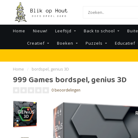
Home
Nieuw!
Leeftijd
Back to school
Buit
Creatief
Boeken
Puzzels
Educatief
Home
/
bordspel, genius 3D
999 Games bordspel, genius 3D
0 beoordelingen