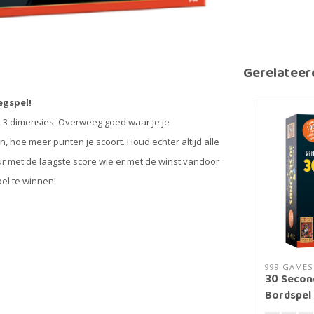
Gerelateer
egspel!
n 3 dimensies. Overweeg goed waar je je
, hoe meer punten je scoort. Houd echter altijd alle
ur met de laagste score wie er met de winst vandoor
pel te winnen!
999 GAMES
30 Second
Bordspel