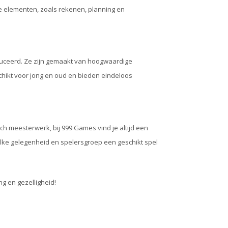
e elementen, zoals rekenen, planning en
uceerd. Ze zijn gemaakt van hoogwaardige
schikt voor jong en oud en bieden eindeloos
sch meesterwerk, bij 999 Games vind je altijd een
r elke gelegenheid en spelersgroep een geschikt spel
g en gezelligheid!