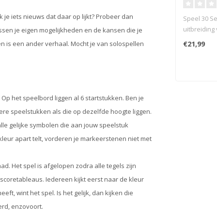
 je iets nieuws dat daar op lijkt? Probeer dan
Speel 30 S
uitbreiding
ssen je eigen mogelijkheden en de kansen die je
variatie en 
€21,99
en is een ander verhaal. Mocht je van solospellen
Op het speelbord liggen al 6 startstukken. Ben je
ere speelstukken als die op dezelfde hoogte liggen.
alle gelijke symbolen die aan jouw speelstuk
leur apart telt, vorderen je markeerstenen niet met
ad. Het spel is afgelopen zodra alle tegels zijn
 scoretableaus. Iedereen kijkt eerst naar de kleur
ft, wint het spel. Is het gelijk, dan kijken die
erd, enzovoort.