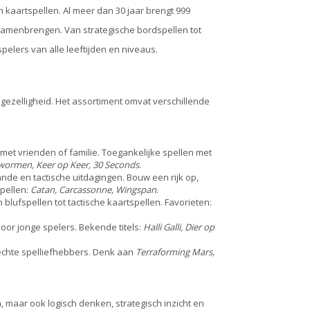
kaartspellen. Al meer dan 30 jaar brengt 999
 samenbrengen. Van strategische bordspellen tot
pelers van alle leeftijden en niveaus.
gezelligheid. Het assortiment omvat verschillende
met vrienden of familie. Toegankelijke spellen met
ormen, Keer op Keer, 30 Seconds
.
nde en tactische uitdagingen. Bouw een rijk op,
pellen:
Catan, Carcassonne, Wingspan
.
blufspellen tot tactische kaartspellen. Favorieten:
or jonge spelers. Bekende titels:
Halli Galli, Dier op
echte spelliefhebbers. Denk aan
Terraforming Mars,
, maar ook logisch denken, strategisch inzicht en