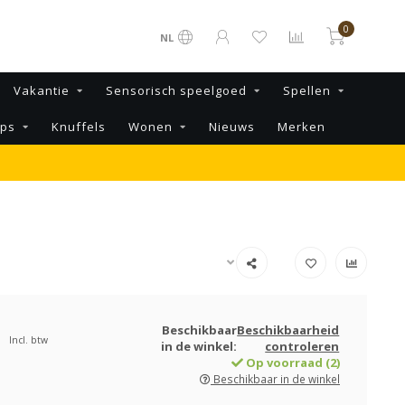
0
NL
Vakantie
Sensorisch speelgoed
Spellen
ips
Knuffels
Wonen
Nieuws
Merken
Beschikbaar
Beschikbaarheid
Incl. btw
in de winkel:
controleren
Op voorraad (2)
Beschikbaar in de winkel