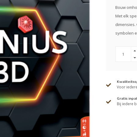
Bouw omhoog
Met elk spe
dimensies. 
symbolen er
Kwaliteits
Voor iedere 
Gratis inpa
Bij iedere b