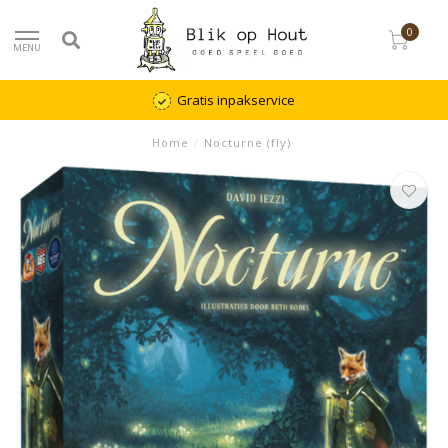
0
MENU
Gratis inpakservice
Home
/
Nocturne (fly)