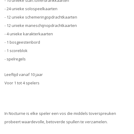
- 10 unieke start toverdrankkaarten
- 24 unieke solospeelkaarten
- 12 unieke schemeringopdrachtkaarten
- 12 unieke maneschijnopdrachtkaarten
- 4 unieke karakterkaarten
- 1 bosgeestenbord
- 1 scoreblok
- spelregels
Leeftijd vanaf 10 jaar
Voor 1 tot 4 spelers
In Nocturne is elke speler een vos die middels toverspreuken
probeert waardevolle, betoverde spullen te verzamelen.