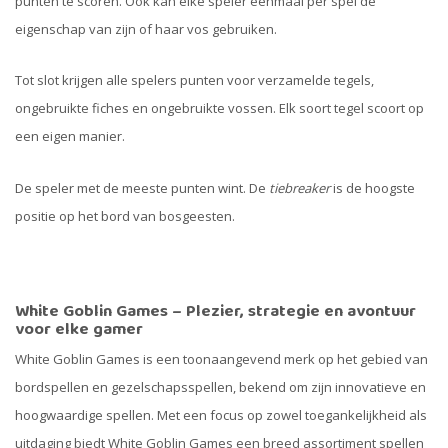
punten te scoren. Ook kan elke speler eenmaal per spel de
eigenschap van zijn of haar vos gebruiken.
Tot slot krijgen alle spelers punten voor verzamelde tegels,
ongebruikte fiches en ongebruikte vossen. Elk soort tegel scoort op
een eigen manier.
De speler met de meeste punten wint. De
tiebreaker
is de hoogste
positie op het bord van bosgeesten.
White Goblin Games – Plezier, strategie en avontuur
voor elke gamer
White Goblin Games is een toonaangevend merk op het gebied van
bordspellen en gezelschapsspellen, bekend om zijn innovatieve en
hoogwaardige spellen. Met een focus op zowel toegankelijkheid als
uitdaging biedt White Goblin Games een breed assortiment spellen