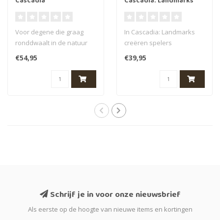
Cascadia
Cascadia: Landmarks
Voor degene die graag
In Cascadia: Landmarks
ronddwaalt in de natuur
creëren spelers
en een groot dierenhart
uitgestrekte habitats en
€54,95
€39,95
heeft, is ..
plaatsen ze pra..
Schrijf je in voor onze nieuwsbrief
Als eerste op de hoogte van nieuwe items en kortingen