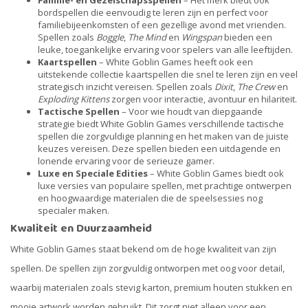
Familie- en Gezelschapsspellen
– Het merk biedt ook
bordspellen die eenvoudig te leren zijn en perfect voor
familiebijeenkomsten of een gezellige avond met vrienden.
Spellen zoals
Boggle
,
The Mind
en
Wingspan
bieden een
leuke, toegankelijke ervaring voor spelers van alle leeftijden.
Kaartspellen
– White Goblin Games heeft ook een
uitstekende collectie kaartspellen die snel te leren zijn en veel
strategisch inzicht vereisen. Spellen zoals
Dixit
,
The Crew
en
Exploding Kittens
zorgen voor interactie, avontuur en hilariteit.
Tactische Spellen
– Voor wie houdt van diepgaande
strategie biedt White Goblin Games verschillende tactische
spellen die zorgvuldige planning en het maken van de juiste
keuzes vereisen. Deze spellen bieden een uitdagende en
lonende ervaring voor de serieuze gamer.
Luxe en Speciale Edities
– White Goblin Games biedt ook
luxe versies van populaire spellen, met prachtige ontwerpen
en hoogwaardige materialen die de speelsessies nog
specialer maken.
Kwaliteit en Duurzaamheid
White Goblin Games staat bekend om de hoge kwaliteit van zijn
spellen. De spellen zijn zorgvuldig ontworpen met oog voor detail,
waarbij materialen zoals stevig karton, premium houten stukken en
mooie artwork worden gebruikt. Dit zorgt niet alleen voor een