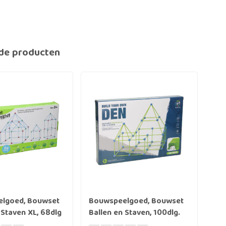
de producten
CAB
lgoed, Bouwset
Bouwspeelgoed, Bouwset
Bou
 Staven XL, 68dlg
Ballen en Staven, 100dlg.
bou