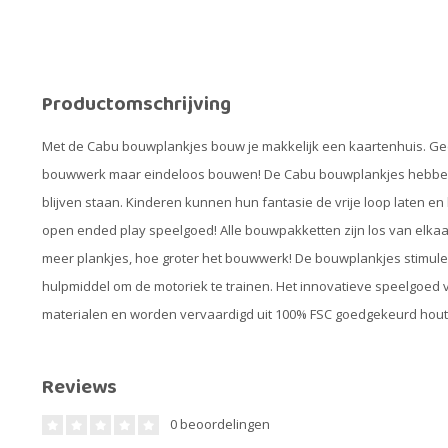
Productomschrijving
Met de Cabu bouwplankjes bouw je makkelijk een kaartenhuis. Gee
bouwwerk maar eindeloos bouwen! De Cabu bouwplankjes hebben 
blijven staan. Kinderen kunnen hun fantasie de vrije loop laten 
open ended play speelgoed! Alle bouwpakketten zijn los van elkaa
meer plankjes, hoe groter het bouwwerk! De bouwplankjes stimuler
hulpmiddel om de motoriek te trainen. Het innovatieve speelgoe
materialen en worden vervaardigd uit 100% FSC goedgekeurd hout. D
Reviews
0 beoordelingen