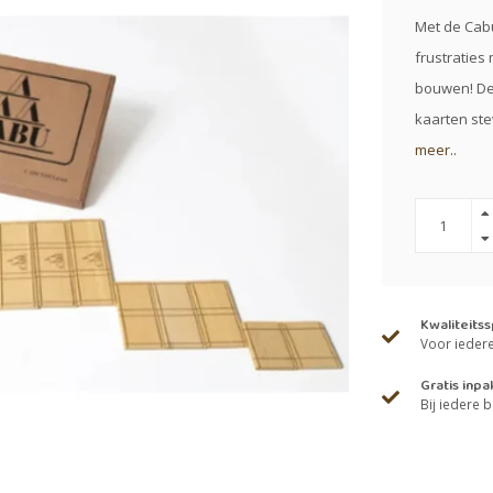
Met de Cab
frustraties
bouwen! De
kaarten ste
meer..
Kwaliteits
Voor iedere 
Gratis inpa
Bij iedere b