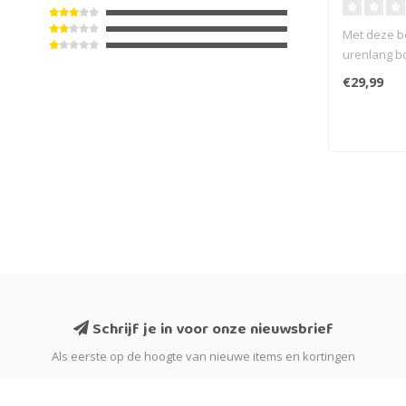
Met deze b
urenlang b
set zit vol 
€29,99
Schrijf je in voor onze nieuwsbrief
Als eerste op de hoogte van nieuwe items en kortingen