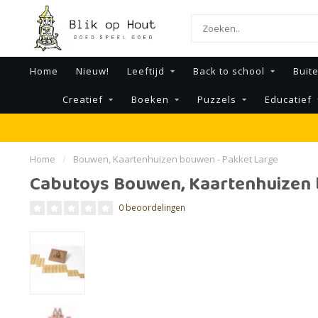
Home
Nieuw!
Leeftijd
Back to school
Buit
Creatief
Boeken
Puzzels
Educatief
Home
/
Bouwen, Kaartenhuizen bouwen - Pakket Large
Cabutoys Bouwen, Kaartenhuizen 
0 beoordelingen