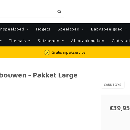
enspeelgoed
Fidgets
Speelgoed
Babyspeelgoed
Thema's
Seizoenen
Afspraak maken
Cadeaut
Gratis inpakservice
bouwen - Pakket Large
CABUTOYS
€39,95