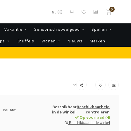
0
NL
Vakantie
Sensorisch speelgoed
Spellen
ips
Knuffels
Wonen
Nieuws
Merken
Beschikbaar
Beschikbaarheid
Incl. btw
in de winkel:
controleren
Op voorraad (4)
Beschikbaar in de winkel