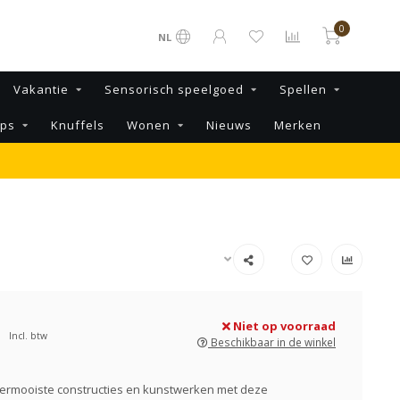
0
NL
Vakantie
Sensorisch speelgoed
Spellen
ips
Knuffels
Wonen
Nieuws
Merken
Niet op voorraad
Incl. btw
Beschikbaar in de winkel
lermooiste constructies en kunstwerken met deze