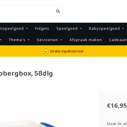
enspeelgoed
Fidgets
Speelgoed
Babyspeelgoed
Thema's
Seizoenen
Afspraak maken
Cadeaut
Gratis inpakservice
pbergbox, 58dlg
€16,95
Maak de al