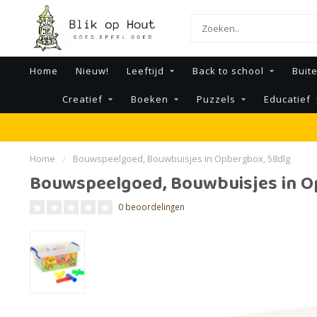
Home
Nieuw!
Leeftijd
Back to school
Buit
Creatief
Boeken
Puzzels
Educatief
Home
/
Bouwspeelgoed, Bouwbuisjes in Opbergbox, 58dlg
Bouwspeelgoed, Bouwbuisjes in O
0 beoordelingen