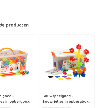
de producten
lgoed -
Bouwspeelgoed -
Bo
es in opbergbox,
Bouwrietjes in opbergbox:
Bou
Bloem, 200 st.
vie