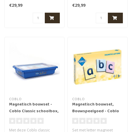
van Coblo. Deze wegdelen
Deze cijfer zijn een leuke
€29,99
€29,99
beves..
(ed..
COBLO
COBLO
Magnetisch bouwset -
Magnetisch bouwset,
Coblo Classic schoolbox,
Bouwspeelgoed - Coblo
100st.
Toppers Letters, 60st., 3+
Met deze Coblo classic
Set met letter magneet