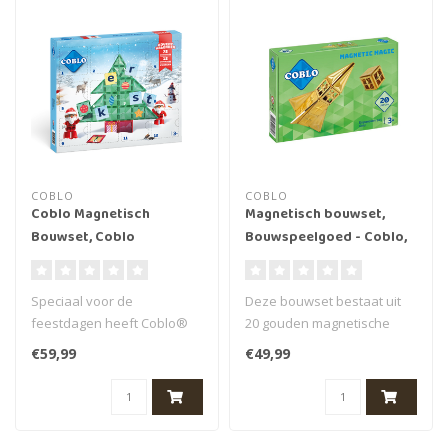
COBLO
COBLO
Coblo Magnetisch
Magnetisch bouwset,
Bouwset, Coblo
Bouwspeelgoed - Coblo,
Racetrack -
Gouden tegels, 20 st.
Adventskalender
Speciaal voor de
Deze bouwset bestaat uit
feestdagen heeft Coblo®
20 gouden magnetische
een fantastische
bouwblokken in
€59,99
€49,99
adventskalender ontwi..
verschillende vorm..