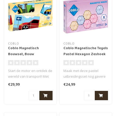
COBLO
COBLO
Coblo Magnetisch
Coblo Magnetische Tegels
Bouwset, Bouw
Pastel Hexagon Zeshoek
speelgoed Coblo -
6 stuks
Toppers Transport 60
Start de motor en ontdek de
Maak met deze pastel
stuks
wereld van transport! Met
uitbreidingsset nog gavere
de Coblo Transport
bouwwerken! Maak mooie
€29,99
€24,99
Toppers..
bloemen, ..