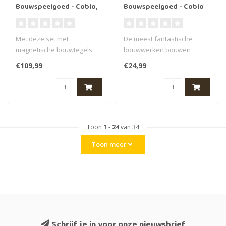
Bouwspeelgoed - Coblo,
Bouwspeelgoed - Coblo
knikkerbaan, 100st.
uitbreiding Auto, 2st. car
Pastel Marblerun, 3+
extension, 3+
Met deze set met
De meest fantastische
magnetische bouwtegels
bouwwerken bouwen
maak je jouw eigen
kinderen met Magnetisch
€109,99
€24,99
magnetische knikkerba..
speelgoed van Co..
Toon
1
-
24
van 34
Toon meer
Schrijf je in voor onze nieuwsbrief