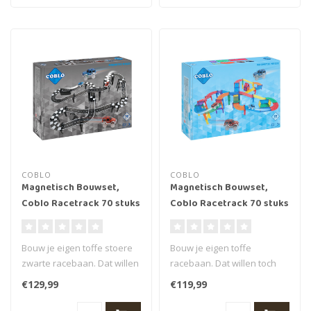
COBLO
COBLO
Magnetisch Bouwset,
Magnetisch Bouwset,
Coblo Racetrack 70 stuks
Coblo Racetrack 70 stuks
(zwart)
(classic)
Bouw je eigen toffe stoere
Bouw je eigen toffe
zwarte racebaan. Dat willen
racebaan. Dat willen toch
toch alle kinderen! En da..
alle kinderen! En dan ook
€129,99
€119,99
nog iede..