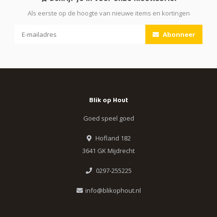
Als eerste op de hoogte van nieuwe items en kortingen
Abonneer
Blik op Hout
Goed speel goed
Hofland 182
3641 GK Mijdrecht
0297-255225
info@blikophout.nl