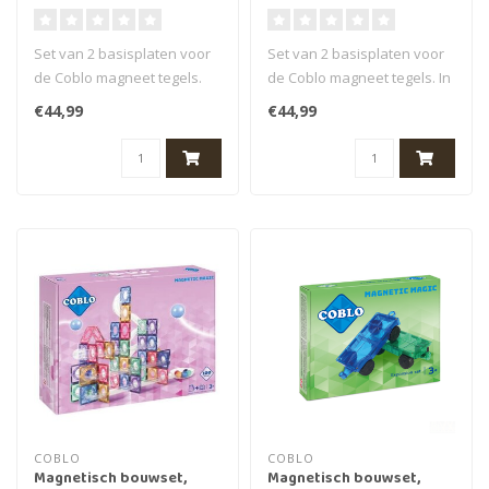
basisplaten classic 2
basisplaten pastel 2
stuks (baseplates classic)
stuks (baseplates pastel)
Set van 2 basisplaten voor
Set van 2 basisplaten voor
3+
3+
de Coblo magneet tegels.
de Coblo magneet tegels. In
Deze platen vormen de
de kleuren pastel. Deze p..
€44,99
€44,99
basis ..
COBLO
COBLO
Magnetisch bouwset,
Magnetisch bouwset,