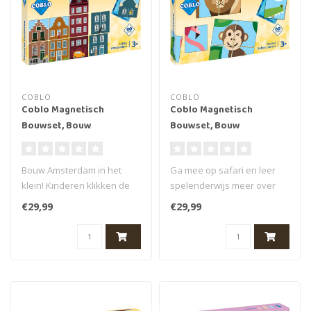
COBLO
COBLO
Coblo Magnetisch
Coblo Magnetisch
Bouwset, Bouw
Bouwset, Bouw
speelgoed Coblo -
speelgoed Coblo -
Toppers Little
Toppers Dieren 60 stuks
Bouw Amsterdam in het
Ga mee op safari en leer
Amsterdam 60 stuks
klein! Kinderen klikken de
spelenderwijs meer over
kleurrijke magnetische
wilde dieren! Met de Dieren
€29,99
€29,99
kaartjes..
Top..