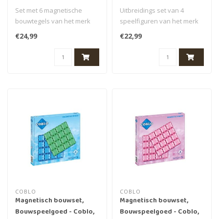
Hexagon, 6st., 3+
Set met 6 magnetische
Uitbreidings set van 4
bouwtegels van het merk
speelfiguren van het merk
Coblo. Deze Magnetische
Coblo. Deze set
€24,99
€22,99
Hexagoon m..
speelfiguren st..
COBLO
COBLO
Magnetisch bouwset,
Magnetisch bouwset,
Bouwspeelgoed - Coblo,
Bouwspeelgoed - Coblo,