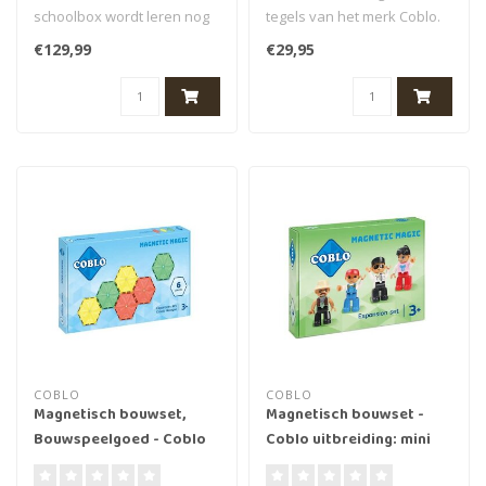
schoolbox wordt leren nog
tegels van het merk Coblo.
leuker. Deze set bevat niet
Deze letter zijn een leuke
€129,99
€29,95
all..
(ed..
COBLO
COBLO
Magnetisch bouwset,
Magnetisch bouwset -
Bouwspeelgoed - Coblo
Coblo uitbreiding: mini
uitbreiding classic
figuren, (mini figures)