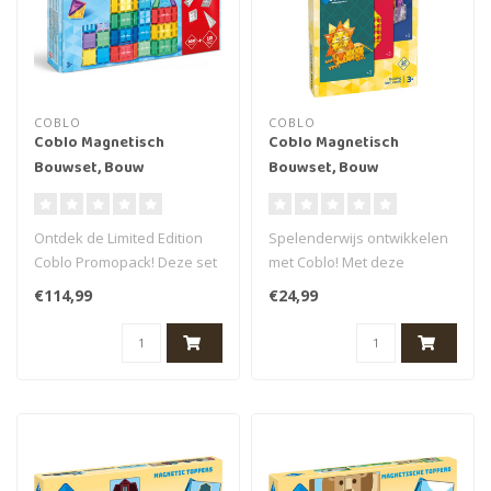
COBLO
COBLO
Coblo Magnetisch
Coblo Magnetisch
Bouwset, Bouw
Bouwset, Bouw
speelgoed Coblo - Coblo
speelgoed Coblo -
Promotie-deal: 10
Bouwkaarten 32 stuks
Ontdek de Limited Edition
Spelenderwijs ontwikkelen
zilveren stenen GRATIS bij
Coblo Promopack! Deze set
met Coblo! Met deze
100 stuks
bevat 100 kleurrijke
kleurrijke bouwkaarten
€114,99
€24,99
magneti..
bouwen kind..