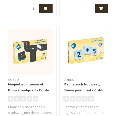
me..
me..
COBLO
COBLO
Magnetisch bouwset,
Magnetisch bouwset,
Bouwspeelgoed - Coblo
Bouwspeelgoed - Coblo
Toppers wegen, 50st., 3+
Toppers cijfers, 60st., 3+
Maak een circuit of een
Set met cijfer magneet
stadsweg met deze toppers
tegels van het merk Coblo.