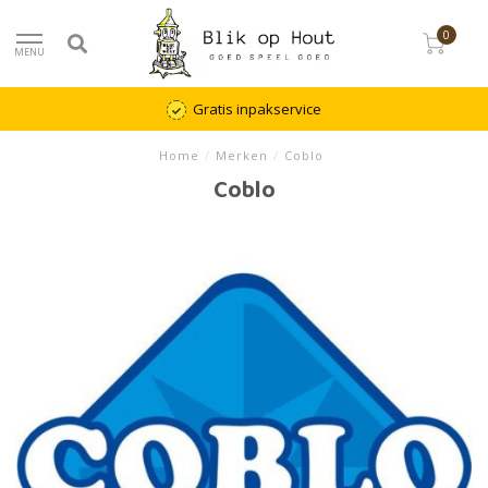
0
MENU
Gratis inpakservice
Home
/
Merken
/
Coblo
Coblo