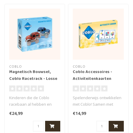
COBLO
COBLO
Magnetisch Bouwset,
Coblo Accessoires -
Coblo Racetrack - Losse
Activiteitenkaarten
auto's
Kinderen die de Coblo
Spelenderwijs ontwikkelen
racebaan al hebben en
met Coblo! Samen met
graag nog meer auto’s over
enkele leerkrachten
€24,99
€14,99
de baan..
basisonderwij..