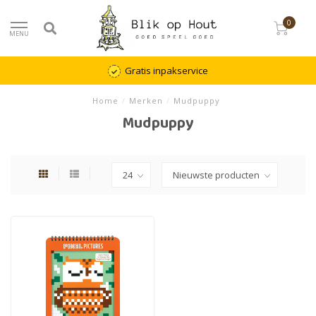
0
MENU
Gratis inpakservice
Home
/
Merken
/
Mudpuppy
Mudpuppy