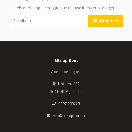
Als eerste op de hoogte van nieuwe items en kortingen
Abonneer
Blik op Hout
Goed speel goed
Hofland 182
3641 GK Mijdrecht
0297-255225
info@blikophout.nl