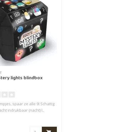
T
tery lights blindbox
mpjes, spaar ze alle 9! Schattig
acht indrukbaar (nacht) l..