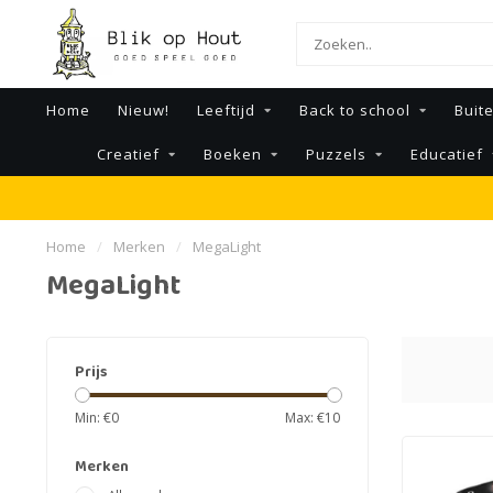
Home
Nieuw!
Leeftijd
Back to school
Buit
Creatief
Boeken
Puzzels
Educatief
Home
/
Merken
/
MegaLight
MegaLight
Prijs
Min: €
0
Max: €
10
Merken