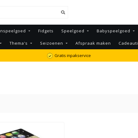
enspeelgoed
Fidgets
Speelgoed
Babyspeelgoed
Thema's
Seizoenen
Afspraak maken
Cadeaut
Gratis inpakservice