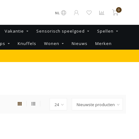
0
NL
Vakantie
Sensorisch speelgoed
Spellen
ips
Knuffels
Wonen
Nieuws
Merken