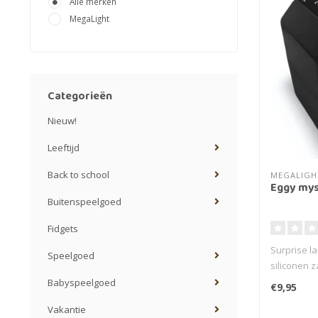
Alle merken
MegaLight
Categorieën
Nieuw!
Leeftijd
Back to school
MEGALIGH
Eggy mys
Buitenspeelgoed
Fidgets
Surprise la
Speelgoed
siliconen z
Babyspeelgoed
€9,95
Vakantie