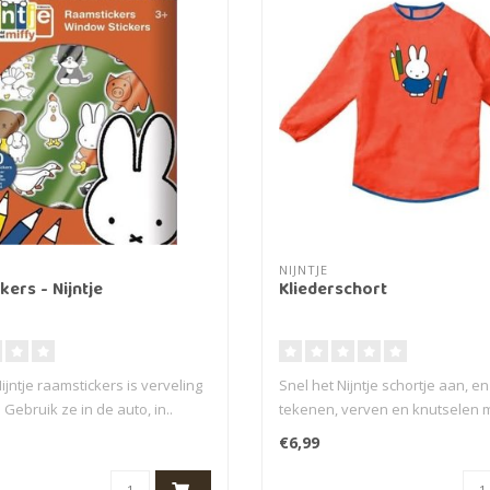
NIJNTJE
ers - Nijntje
Kliederschort
jntje raamstickers is verveling
Snel het Nijntje schortje aan, en
 Gebruik ze in de auto, in..
tekenen, verven en knutselen m
€6,99