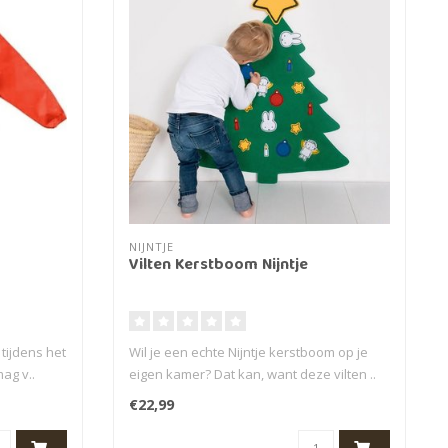
NIJNTJE
Vilten Kerstboom Nijntje
 tijdens het
Wil je een echte Nijntje kerstboom op je
ag v..
eigen kamer? Dat kan, want deze vilten ..
€22,99