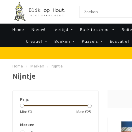
Home
Nieuw!
Leeftijd
Back to school
Buit
Creatief
Boeken
Puzzels
Educatief
Home
/
Merken
/
Nijntje
Nijntje
Prijs
Min: €
0
Max: €
25
Merken