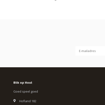
Blik op Hout
Goed speel goed
Hofland 182