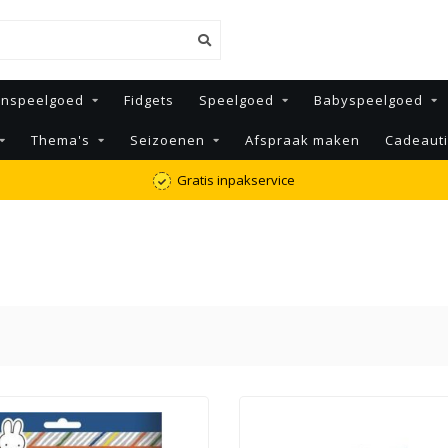
enspeelgoed
Fidgets
Speelgoed
Babyspeelgoed
Thema's
Seizoenen
Afspraak maken
Cadeaut
Gratis inpakservice