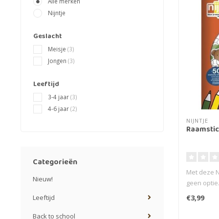
Alle merken
Nijntje
Geslacht
Meisje
(3)
Jongen
(3)
Leeftijd
3-4 jaar
(3)
4-6 jaar
(2)
NIJNTJE
Raamstick
Categorieën
Met deze Ni
Nieuw!
geen optie.
Leeftijd
€3,99
Back to school