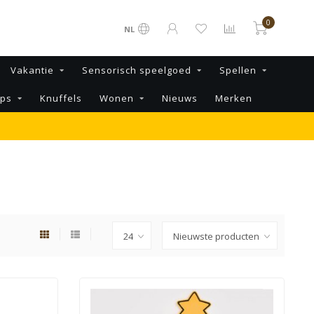
0
NL
Vakantie
Sensorisch speelgoed
Spellen
ips
Knuffels
Wonen
Nieuws
Merken