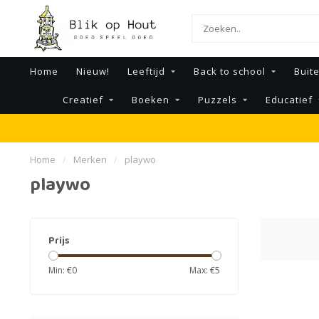
Home
Nieuw!
Leeftijd
Back to school
Buit
Creatief
Boeken
Puzzels
Educatief
Home
/
Merken
/
playwo
playwo
Prijs
Min: €
0
Max: €
5