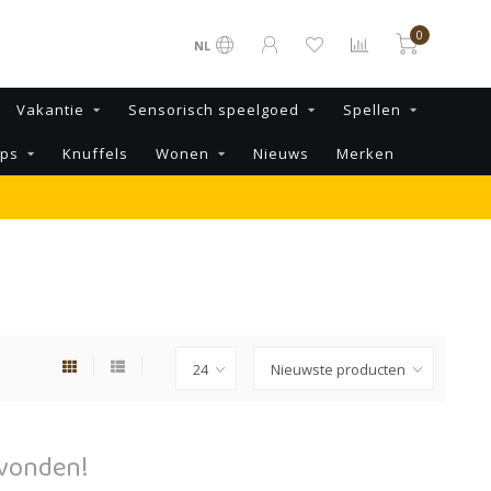
0
NL
Vakantie
Sensorisch speelgoed
Spellen
ips
Knuffels
Wonen
Nieuws
Merken
vonden!