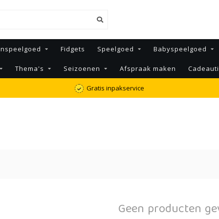
enspeelgoed
Fidgets
Speelgoed
Babyspeelgoed
Thema's
Seizoenen
Afspraak maken
Cadeaut
Gratis inpakservice
Geen producten ge