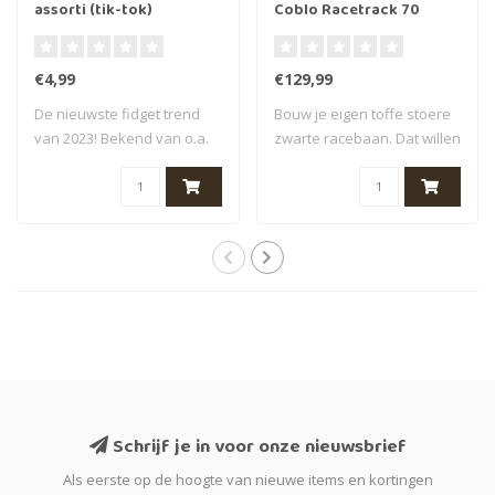
assorti (tik-tok)
Coblo Racetrack 70
stuks (zwart)
€4,99
€129,99
De nieuwste fidget trend
Bouw je eigen toffe stoere
van 2023! Bekend van o.a.
zwarte racebaan. Dat willen
TikTok. ..
toch ..
Schrijf je in voor onze nieuwsbrief
Als eerste op de hoogte van nieuwe items en kortingen