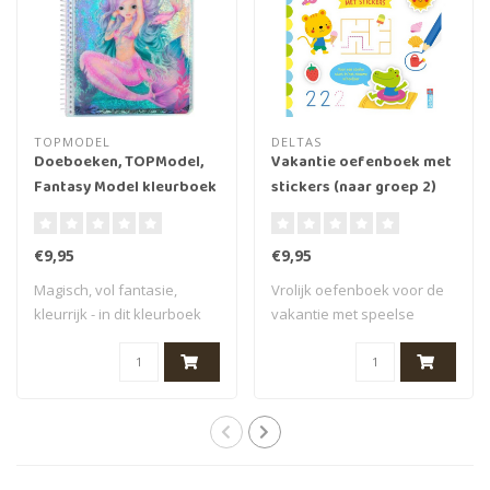
TOPMODEL
DELTAS
Doeboeken, TOPModel,
Vakantie oefenboek met
Fantasy Model kleurboek
stickers (naar groep 2)
MERMAID
€9,95
€9,95
Magisch, vol fantasie,
Vrolijk oefenboek voor de
kleurrijk - in dit kleurboek
vakantie met speelse
wordt de..
opdrachten en..