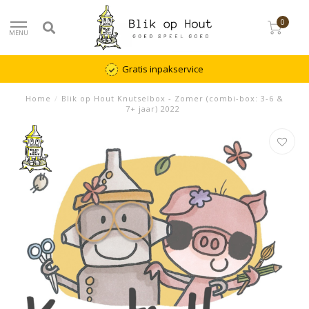
0
MENU
Gratis inpakservice
Home
/
Blik op Hout Knutselbox - Zomer (combi-box: 3-6 &
7+ jaar) 2022