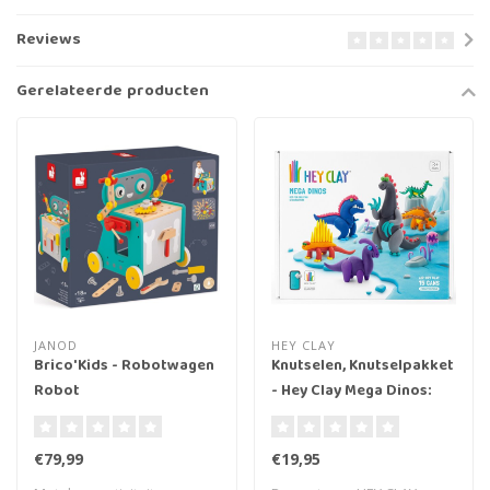
Reviews
Gerelateerde producten
JANOD
HEY CLAY
Brico'Kids - Robotwagen
Knutselen, Knutselpakket
Robot
- Hey Clay Mega Dinos:
Dimetrodon, Allosaurus,
Therizinosaurus,
€79,99
€19,95
Lagosuchus,