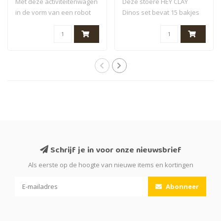
Parasaurolophus,
Met deze activiteitenwagen
Deze stoere HEY CLAY
ankylosaurus
in de vorm van een robot
Dinos set bevat 15 bakjes
kunnen b..
klei met kleu..
Schrijf je in voor onze nieuwsbrief
Als eerste op de hoogte van nieuwe items en kortingen
Abonneer