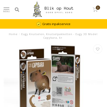
0
MENU
Gratis inpakservice
Home
/
Eugy Knutselen, Knutselpakketten - Eugy 3D Model:
Capybara, 6+