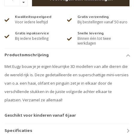
Kwaliteitsspeelgoed
Gratis verzending
Voor iedere leeftijd
Bij bestellingen vanaf 50 euro
Gratis inpakservice
Snelle levering
Bij iedere bestelling
Binnen één tot twee
werkdagen
Productomschrijving
Met Eugy bouw je je eigen kleurrijke 3D modellen van alle dieren die
de wereld rijk is. Deze gedetailleerde en superschattige mini-versies
van o.a. een haai, olifant en pinguïn zet je in elkaar door de
verschillende stukken in de juiste volgorde achter elkaar te
plaatsen. Verzamel ze allemaal!
Geschikt voor kinderen vanaf 6 jaar
Specificaties