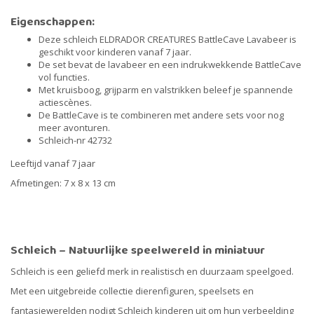
Eigenschappen:
Deze schleich ELDRADOR CREATURES BattleCave Lavabeer is
geschikt voor kinderen vanaf 7 jaar.
De set bevat de lavabeer en een indrukwekkende BattleCave
vol functies.
Met kruisboog, grijparm en valstrikken beleef je spannende
actiescènes.
De BattleCave is te combineren met andere sets voor nog
meer avonturen.
Schleich-nr 42732
Leeftijd vanaf 7 jaar
Afmetingen: 7 x 8 x 13 cm
Schleich – Natuurlijke speelwereld in miniatuur
Schleich is een geliefd merk in realistisch en duurzaam speelgoed.
Met een uitgebreide collectie dierenfiguren, speelsets en
fantasiewerelden nodigt Schleich kinderen uit om hun verbeelding