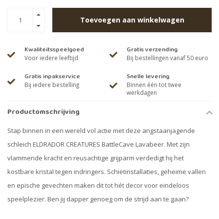
Toevoegen aan winkelwagen
Kwaliteitsspeelgoed
Gratis verzending
Voor iedere leeftijd
Bij bestellingen vanaf 50 euro
Gratis inpakservice
Snelle levering
Bij iedere bestelling
Binnen één tot twee
werkdagen
Productomschrijving
Stap binnen in een wereld vol actie met deze angstaanjagende
schleich ELDRADOR CREATURES BattleCave Lavabeer. Met zijn
vlammende kracht en reusachtige grijparm verdedigt hij het
kostbare kristal tegen indringers. Schietinstallaties, geheime vallen
en epische gevechten maken dit tot hét decor voor eindeloos
speelplezier. Ben jij dapper genoeg om de strijd aan te gaan?