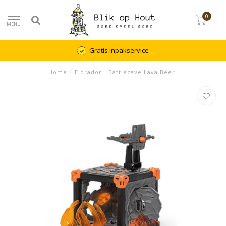
0
MENU
Gratis inpakservice
Home
/
Eldrador - Battlecave Lava Beer