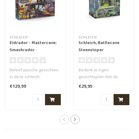
SCHLEICH
SCHLEICH
Eldrador - Mastercave:
Schleich, Batllecave
Smashrador
Steensloper
Beleef epische gevechten
Bedenk je eigen
in deze schleich
gevechtsplan met de
ELDRADOR CREATURES
BattleCave steensloper.
€129,99
€29,95
MasterCave: Smashra..
De speelset voor sli..