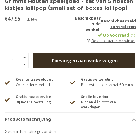
Grimms Houten speelgoed - set van 5 houten
kistjes lollipop (small set of boxes lollipop)
€47,95
Beschikbaar
Incl. btw
Beschikbaarheid
in de
controleren
winkel:
Op voorraad (1)
Beschikbaar in de winkel
Toevoegen aan winkelwagen
Kwaliteitsspeelgoed
Gratis verzending
Voor iedere leeftijd
Bij bestellingen vanaf 50 euro
Gratis inpakservice
Snelle levering
Bij iedere bestelling
Binnen één tot twee
werkdagen
Productomschrijving
Geen informatie gevonden